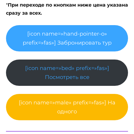
*
При переходе по кнопкам ниже цена указана
сразу за всех.
[icon name=»hand-pointer-o»
prefix=»fas»] Забронировать тур
[icon name=»bed» prefix=»fas»]
Посмотреть все
[icon name=»male» prefix=»fas»] На
одного