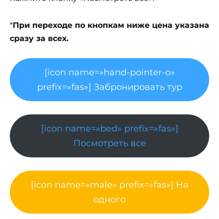
*
При переходе по кнопкам ниже цена указана
сразу за всех.
[icon name=»hand-pointer-o»
prefix=»fas»] Забронировать тур
[icon name=»bed» prefix=»fas»]
Посмотреть все
[icon name=»male» prefix=»fas»] На
одного