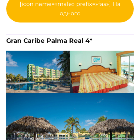
[icon name=»male» prefix=»fas»] На
одного
Gran Caribe Palma Real 4*