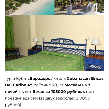
Тур в Куба,
«Варадеро»
, отель
Cubanacan Brisas
Del Caribe 4*
, рейтинг 3,9, из
Москвы
на
7
ночей
, вылет
6 мая за 105000 руб/чел.
при
поездке вдвоем (за двух взрослых 210000
рублей).