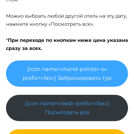
Можно выбрать любой другой отель на эту дату,
нажмите кнопку «Посмотреть все».
*
При переходе по кнопкам ниже цена указана
сразу за всех.
[icon name=»hand-pointer-o»
prefix=»fas»] Забронировать тур
[icon name=»bed» prefix=»fas»]
Посмотреть все