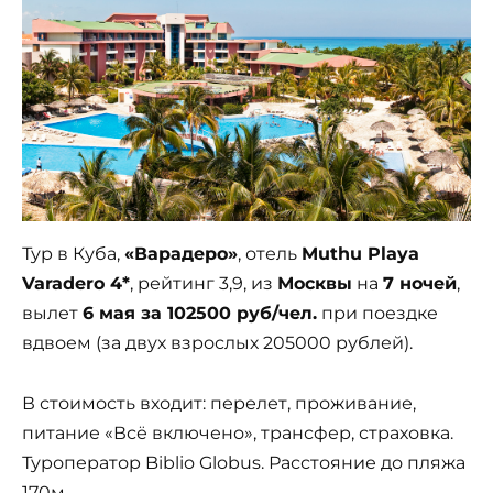
Тур в Куба,
«Варадеро»
, отель
Muthu Playa
Varadero 4*
, рейтинг 3,9, из
Москвы
на
7 ночей
,
вылет
6 мая за 102500 руб/чел.
при поездке
вдвоем (за двух взрослых 205000 рублей).
В стоимость входит: перелет, проживание,
питание «Всё включено», трансфер, страховка.
Туроператор Biblio Globus. Расстояние до пляжа
170м.