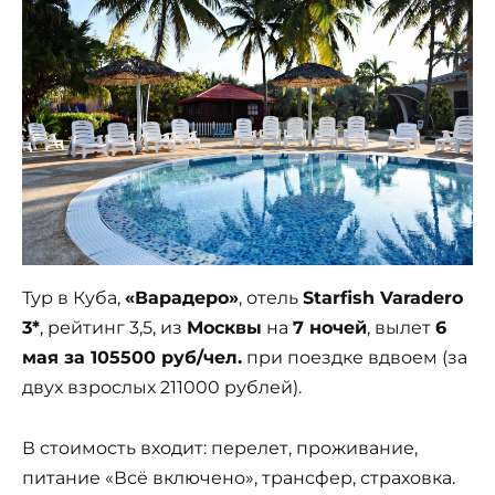
Тур в Куба,
«Варадеро»
, отель
Starfish Varadero
3*
, рейтинг 3,5, из
Москвы
на
7 ночей
, вылет
6
мая за 105500 руб/чел.
при поездке вдвоем (за
двух взрослых 211000 рублей).
В стоимость входит: перелет, проживание,
питание «Всё включено», трансфер, страховка.