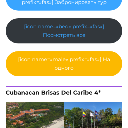
prefix=»fas»] Забронировать тур
[icon name=»bed» prefix=»fas»]
Посмотреть все
[icon name=»male» prefix=»fas»] На
одного
Cubanacan Brisas Del Caribe 4*