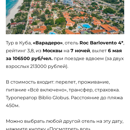
Тур в Куба,
«Варадеро»
, отель
Roc Barlovento 4*
,
рейтинг 3,8, из
Москвы
на
7 ночей
, вылет
6 мая
за 106500 руб/чел.
при поездке вдвоем (за двух
взрослых 213000 рублей).
В стоимость входит: перелет, проживание,
питание «Всё включено», трансфер, страховка.
Туроператор Biblio Globus. Расстояние до пляжа
450м.
Можно выбрать любой другой отель на эту дату,
нажмите кнопку «Посмотреть все».