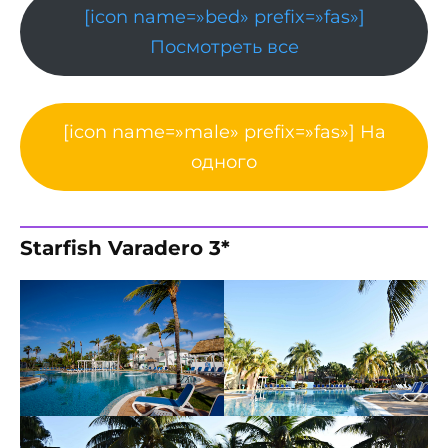
[icon name=»bed» prefix=»fas»]
Посмотреть все
[icon name=»male» prefix=»fas»] На
одного
Starfish Varadero 3*