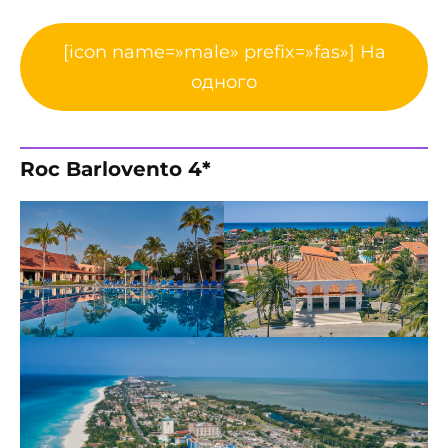
[icon name=»male» prefix=»fas»] На
одного
Roc Barlovento 4*