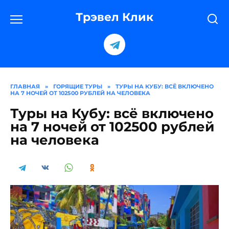
Перейти
к
Трэвел Клик
содержанию
ГЛАВНАЯ
»
ГОРЯЩИЕ ТУРЫ
»
ТУРЫ НА КУБУ: ВСЁ ВКЛЮЧЕНО
НА 7 НОЧЕЙ ОТ 102500 РУБЛЕЙ НА ЧЕЛОВЕКА
Туры на Кубу: всё включено
на 7 ночей от 102500 рублей
на человека