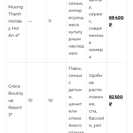
семьи,
Muong
у,
интер
Thanh
серви
есующ
69 400
Holida
—
11
с,
иеся
₽
y Hoi
совре
культу
An 4*
менны
рным
е
наслед
номер
ием
а
Пары,
семьи
Удобн
с
ое
Grace
детьм
распо
Boutiq
и,
ложен
82 500
ue
10
10
ценит
ие,
₽
Resort
ели
спа,
3*
споко
бассей
йного
н, уют
отдыха