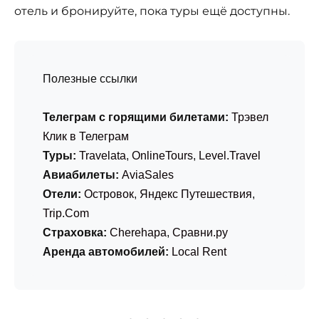
отель и бронируйте, пока туры ещё доступны.
Полезные ссылки
Телеграм с горящими билетами:
Трэвел
Клик в Телеграм
Туры:
Travelata
,
OnlineTours
,
Level.Travel
Авиабилеты:
AviaSales
Отели:
Островок
,
Яндекс Путешествия
,
Trip.Com
Страховка:
Cherehapa
,
Сравни.ру
Аренда автомобилей:
Local Rent