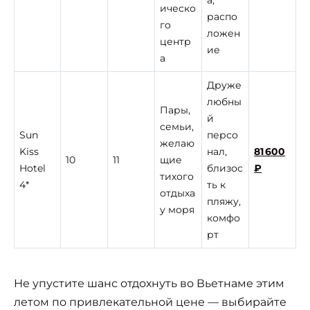
ическо
распо
го
ложен
центр
ие
а
Друже
любны
Пары,
й
семьи,
Sun
персо
желаю
Kiss
нал,
81 600
10
11
щие
Hotel
близос
₽
тихого
4*
ть к
отдыха
пляжу,
у моря
комфо
рт
Не упустите шанс отдохнуть во Вьетнаме этим
летом по привлекательной цене — выбирайте