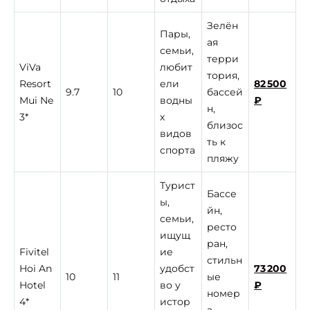
Зелён
Пары,
ая
семьи,
терри
ViVa
любит
тория,
Resort
ели
82 500
9.7
10
бассей
Mui Ne
водны
₽
н,
3*
х
близос
видов
ть к
спорта
пляжу
Турист
Бассе
ы,
йн,
семьи,
ресто
ищущ
ран,
Fivitel
ие
стильн
Hoi An
удобст
73 200
10
11
ые
Hotel
во у
₽
номер
4*
истор
а,