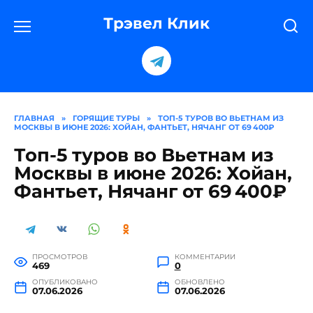
Перейти
к
Трэвел Клик
содержанию
ГЛАВНАЯ
»
ГОРЯЩИЕ ТУРЫ
»
ТОП-5 ТУРОВ ВО ВЬЕТНАМ ИЗ
МОСКВЫ В ИЮНЕ 2026: ХОЙАН, ФАНТЬЕТ, НЯЧАНГ ОТ 69 400₽
Топ-5 туров во Вьетнам из
Москвы в июне 2026: Хойан,
Фантьет, Нячанг от 69 400₽
ПРОСМОТРОВ
КОММЕНТАРИИ
469
0
ОПУБЛИКОВАНО
ОБНОВЛЕНО
07.06.2026
07.06.2026