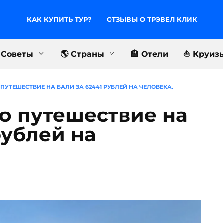
КАК КУПИТЬ ТУР?
ОТЗЫВЫ О ТРЭВЕЛ КЛИК
 Советы
🌎 Страны
🏨 Отели
⛵️ Круиз
УТЕШЕСТВИЕ НА БАЛИ ЗА 62441 РУБЛЕЙ НА ЧЕЛОВЕКА.
о путешествие на
рублей на