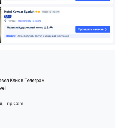
эвел Клик в Телеграм
vel
я
,
Trip.Com