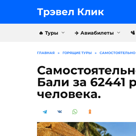
Перейти
к
Трэвел Клик
содержанию
🔥 Туры
✈️ Авиабилеты

ГЛАВНАЯ
»
ГОРЯЩИЕ ТУРЫ
»
САМОСТОЯТЕЛЬНО П
Самостоятельн
Бали за 62441 
человека.