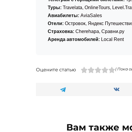
Полезные ссылки
Телеграм с горящими билетами:
Тр
Туры:
Travelata
,
OnlineTours
,
Level.Tra
Авиабилеты:
AviaSales
Отели:
Островок
,
Яндекс Путешестви
Страховка:
Cherehapa
,
Сравни.ру
Аренда автомобилей:
Local Rent
Оцените статью
( Пока о