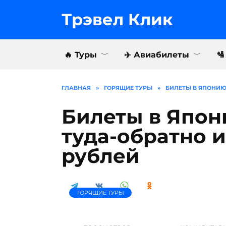
Перейти
к
Трэвел Клик
содержанию
Как купить тур?
Отзывы о Трэве
⛵️ Круизы
ГЛАВНАЯ
»
ГОРЯЩИЕ ТУРЫ
»
БИЛЕТЫ В ЯПОНИЮ:
Билеты в Япон
туда-обратно 
рублей
ГОРЯЩИЕ ТУРЫ