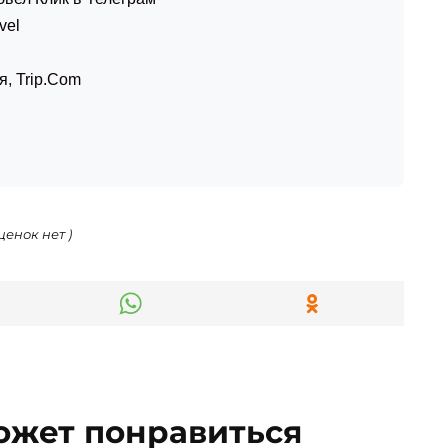
эвел Клик в Телеграм
vel
я
,
Trip.Com
ценок нет )