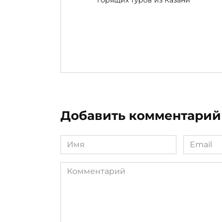
Собрали для вас свежую подборку
горящих туров из Казани
Добавить комментарий
Имя
Email
*
*
Комментарий