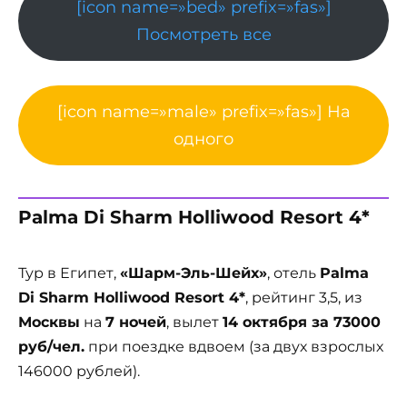
[icon name=»bed» prefix=»fas»]
Посмотреть все
[icon name=»male» prefix=»fas»] На
одного
Palma Di Sharm Holliwood Resort 4*
Тур в Египет,
«Шарм-Эль-Шейх»
, отель
Palma
Di Sharm Holliwood Resort 4*
, рейтинг 3,5, из
Москвы
на
7 ночей
, вылет
14 октября за 73000
руб/чел.
при поездке вдвоем (за двух взрослых
146000 рублей).