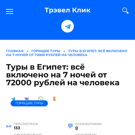
Перейти
к
Трэвел Клик
содержанию
ГЛАВНАЯ
»
ГОРЯЩИЕ ТУРЫ
»
ТУРЫ В ЕГИПЕТ: ВСЁ ВКЛЮЧЕНО
НА 7 НОЧЕЙ ОТ 72000 РУБЛЕЙ НА ЧЕЛОВЕКА
Туры в Египет: всё
включено на 7 ночей от
72000 рублей на человека
ГОРЯЩИЕ ТУРЫ
ПРОСМОТРОВ
КОММЕНТАРИИ
133
0
ОПУБЛИКОВАНО
ОБНОВЛЕНО