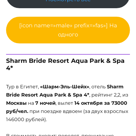
[icon name=»male» prefix=»fas»] На
одного
Sharm Bride Resort Aqua Park & Spa
4*
Тур в Египет,
«Шарм-Эль-Шейх»
, отель
Sharm
Bride Resort Aqua Park & Spa 4*
, рейтинг 2,2, из
Москвы
на
7 ночей
, вылет
14 октября за 73000
руб/чел.
при поездке вдвоем (за двух взрослых
146000 рублей).
В стоимость входит: перелет, проживание,