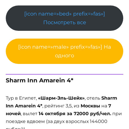
[icon name=»bed» prefix=»fas»]
Посмотреть все
[icon name=»male» prefix=»fas»] На
одного
Sharm Inn Amarein 4*
Тур в Египет,
«Шарм-Эль-Шейх»
, отель
Sharm
Inn Amarein 4*
, рейтинг 3,5, из
Москвы
на
7
ночей
, вылет
14 октября за 72000 руб/чел.
при
поездке вдвоем (за двух взрослых 144000