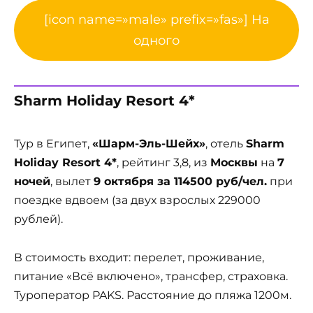
[icon name=»male» prefix=»fas»] На
одного
Sharm Holiday Resort 4*
Тур в Египет,
«Шарм-Эль-Шейх»
, отель
Sharm
Holiday Resort 4*
, рейтинг 3,8, из
Москвы
на
7
ночей
, вылет
9 октября за 114500 руб/чел.
при
поездке вдвоем (за двух взрослых 229000
рублей).
В стоимость входит: перелет, проживание,
питание «Всё включено», трансфер, страховка.
Туроператор PAKS. Расстояние до пляжа 1200м.