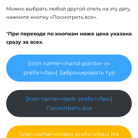
Можно выбрать любой другой отель на эту дату,
нажмите кнопку «Посмотреть все».
*
При переходе по кнопкам ниже цена указана
сразу за всех.
[icon name=»hand-pointer-o»
prefix=»fas»] Забронировать тур
[icon name=»bed» prefix=»fas»]
Посмотреть все
[icon name=»male» prefix=»fas»] На