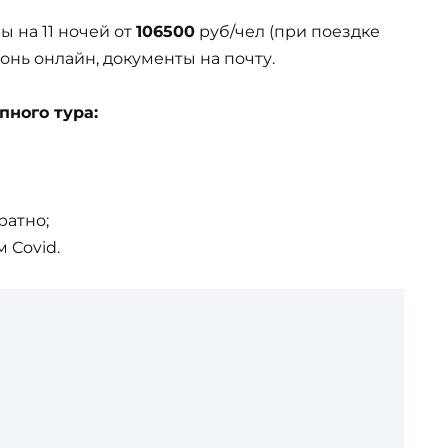
ы на 11 ночей от
106500
руб/чел (при поездке
ронь онлайн, документы на почту.
пного тура:
ратно;
 Covid.