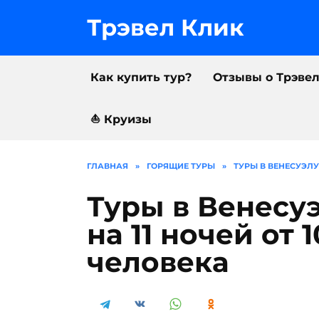
Перейти
к
Трэвел Клик
содержанию
Как купить тур?
Отзывы о Трэве
⛵️ Круизы
ГЛАВНАЯ
»
ГОРЯЩИЕ ТУРЫ
»
ТУРЫ В ВЕНЕСУЭЛУ,
Туры в Венесуэ
на 11 ночей от 
человека