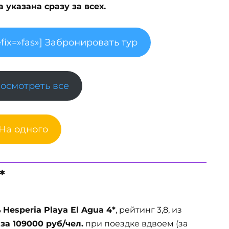
указана сразу за всех.
fix=»fas»] Забронировать тур
Посмотреть все
 На одного
*
ь
Hesperia Playa El Agua 4*
, рейтинг 3,8, из
 за 109000 руб/чел.
при поездке вдвоем (за