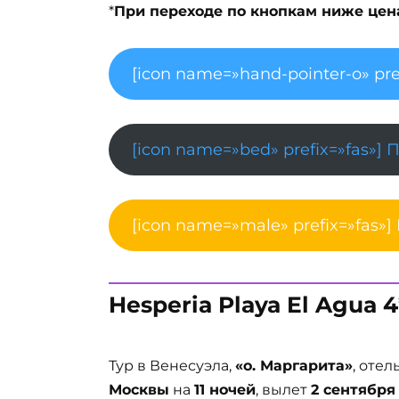
*
При переходе по кнопкам ниже цена 
[icon name=»hand-pointer-o» pre
[icon name=»bed» prefix=»fas»] 
[icon name=»male» prefix=»fas»]
Hesperia Playa El Agua 4
Тур в Венесуэла,
«о. Маргарита»
, отел
Москвы
на
11 ночей
, вылет
2 сентября