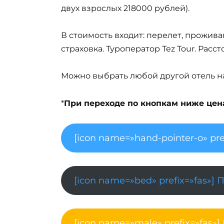
двух взрослых 218000 рублей).
В стоимость входит: перелет, прожива
страховка. Туроператор Tez Tour. Расс
Можно выбрать любой другой отель на 
*
При переходе по кнопкам ниже цена 
[icon name=»hand-pointer-o» pre
[icon name=»bed» prefix=»fas»] 
[icon name=»male» prefix=»fas»]