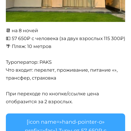
📆 на 8 ночей
💵 57 650₽ с человека (за двух взрослых 115 300₽)
🌴 Пляж: 10 метров
Туроператор: PAKS
Что входит: перелет, проживание, питание «»,
трансфер, страховка
При переходе по кнопке/ссылке цена
отобразится за 2 взрослых.
[icon name=»hand-pointer-o»
prefix=»fas»] Туры от 57 650₽ с