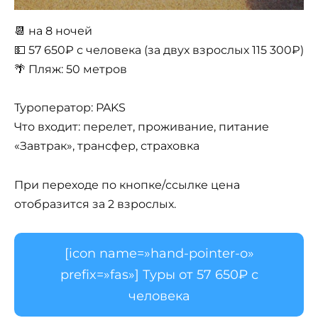
📆 на 8 ночей
💵 57 650₽ с человека (за двух взрослых 115 300₽)
🌴 Пляж: 50 метров
Туроператор: PAKS
Что входит: перелет, проживание, питание
«Завтрак», трансфер, страховка
При переходе по кнопке/ссылке цена
отобразится за 2 взрослых.
[icon name=»hand-pointer-o»
prefix=»fas»] Туры от 57 650₽ с
человека