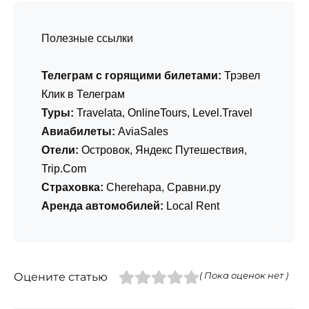
Полезные ссылки
Телеграм с горящими билетами:
Трэвел
Клик в Телеграм
Туры:
Travelata
,
OnlineTours
,
Level.Travel
Авиабилеты:
AviaSales
Отели:
Островок
,
Яндекс Путешествия
,
Trip.Com
Страховка:
Cherehapa
,
Сравни.ру
Аренда автомобилей:
Local Rent
Оцените статью
( Пока оценок нет )