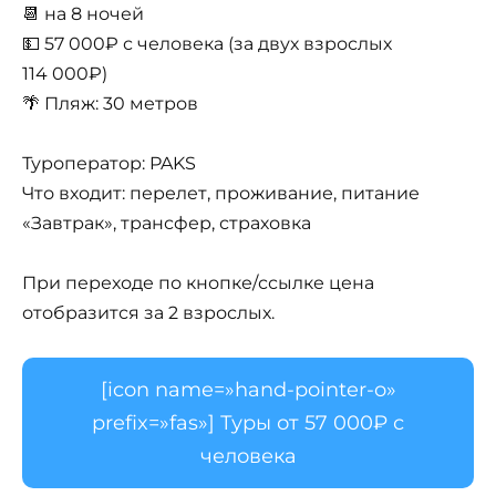
📆 на 8 ночей
💵 57 000₽ с человека (за двух взрослых
114 000₽)
🌴 Пляж: 30 метров
Туроператор: PAKS
Что входит: перелет, проживание, питание
«Завтрак», трансфер, страховка
При переходе по кнопке/ссылке цена
отобразится за 2 взрослых.
[icon name=»hand-pointer-o»
prefix=»fas»] Туры от 57 000₽ с
человека