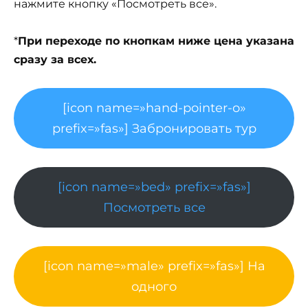
нажмите кнопку «Посмотреть все».
*
При переходе по кнопкам ниже цена указана
сразу за всех.
[icon name=»hand-pointer-o»
prefix=»fas»] Забронировать тур
[icon name=»bed» prefix=»fas»]
Посмотреть все
[icon name=»male» prefix=»fas»] На
одного