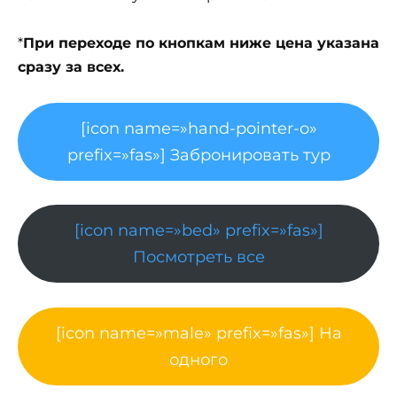
*
При переходе по кнопкам ниже цена указана
сразу за всех.
[icon name=»hand-pointer-o»
prefix=»fas»] Забронировать тур
[icon name=»bed» prefix=»fas»]
Посмотреть все
[icon name=»male» prefix=»fas»] На
одного