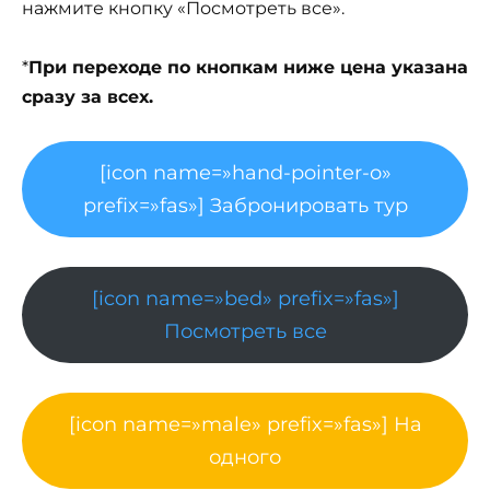
нажмите кнопку «Посмотреть все».
*
При переходе по кнопкам ниже цена указана
сразу за всех.
[icon name=»hand-pointer-o»
prefix=»fas»] Забронировать тур
[icon name=»bed» prefix=»fas»]
Посмотреть все
[icon name=»male» prefix=»fas»] На
одного