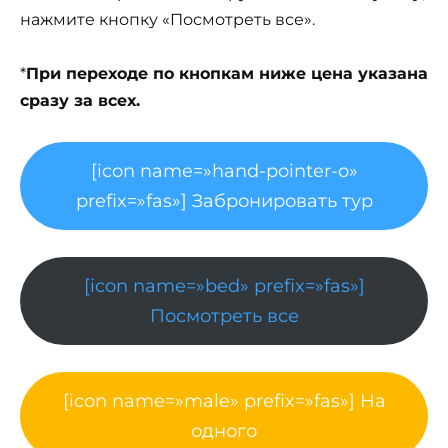
нажмите кнопку «Посмотреть все».
*
При переходе по кнопкам ниже цена указана
сразу за всех.
[icon name=»hand-pointer-o»
prefix=»fas»] Забронировать тур
[icon name=»bed» prefix=»fas»]
Посмотреть все
[icon name=»male» prefix=»fas»] На
одного