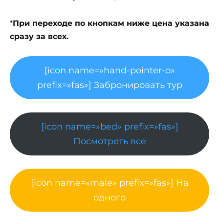
*
При переходе по кнопкам ниже цена указана
сразу за всех.
[icon name=»hand-pointer-o»
prefix=»fas»] Забронировать тур
[icon name=»bed» prefix=»fas»]
Посмотреть все
[icon name=»male» prefix=»fas»] На
одного