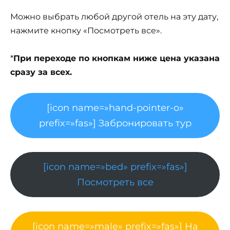
Можно выбрать любой другой отель на эту дату,
нажмите кнопку «Посмотреть все».
*
При переходе по кнопкам ниже цена указана
сразу за всех.
[icon name=»hand-pointer-o»
prefix=»fas»] Забронировать тур
[icon name=»bed» prefix=»fas»]
Посмотреть все
[icon name=»male» prefix=»fas»] На