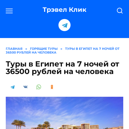
Перейти
к
Трэвел Клик
содержанию
ГЛАВНАЯ
»
ГОРЯЩИЕ ТУРЫ
»
ТУРЫ В ЕГИПЕТ НА 7 НОЧЕЙ ОТ
36500 РУБЛЕЙ НА ЧЕЛОВЕКА
Туры в Египет на 7 ночей от
36500 рублей на человека