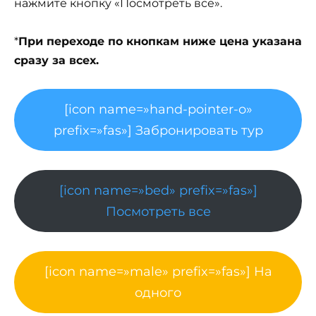
нажмите кнопку «Посмотреть все».
*
При переходе по кнопкам ниже цена указана
сразу за всех.
[icon name=»hand-pointer-o»
prefix=»fas»] Забронировать тур
[icon name=»bed» prefix=»fas»]
Посмотреть все
[icon name=»male» prefix=»fas»] На
одного