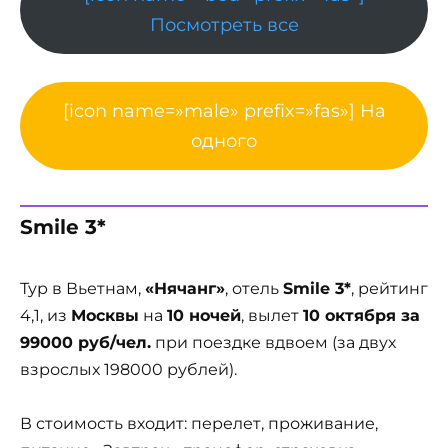
Посмотреть все
[icon name=»male» prefix=»fas»] На
одного
Smile 3*
Тур в Вьетнам,
«Нячанг»
, отель
Smile 3*
, рейтинг
4,1, из
Москвы
на
10 ночей
, вылет
10 октября за
99000 руб/чел.
при поездке вдвоем (за двух
взрослых 198000 рублей).
В стоимость входит: перелет, проживание,