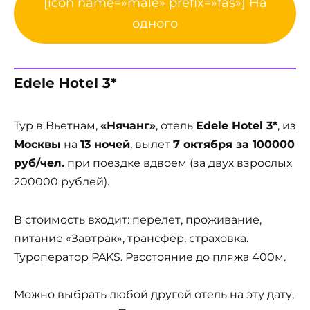
[icon name=»male» prefix=»fas»] На
одного
Edele Hotel 3*
Тур в Вьетнам,
«Нячанг»
, отель
Edele Hotel 3*
, из
Москвы
на
13 ночей
, вылет
7 октября за 100000
руб/чел.
при поездке вдвоем (за двух взрослых
200000 рублей).
В стоимость входит: перелет, проживание,
питание «Завтрак», трансфер, страховка.
Туроператор PAKS. Расстояние до пляжа 400м.
Можно выбрать любой другой отель на эту дату,