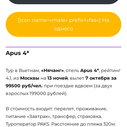
[icon name=»male» prefix=»fas»] На
одного
Apus 4*
Тур в Вьетнам,
«Нячанг»
, отель
Apus 4*
, рейтинг
4,1, из
Москвы
на
13 ночей
, вылет
7 октября за
99500 руб/чел.
при поездке вдвоем (за двух
взрослых 199000 рублей).
В стоимость входит: перелет, проживание,
питание «Завтрак», трансфер, страховка.
Туроператор PAKS. Расстояние до пляжа 320м.