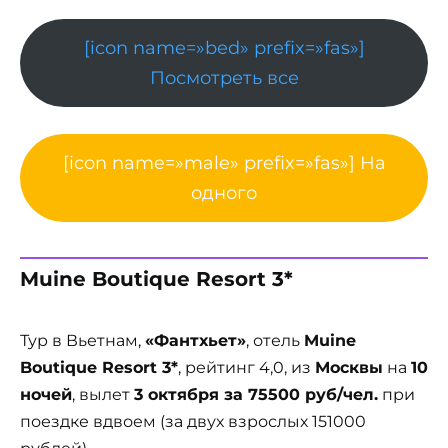
[icon name=»bed» prefix=»fas»]
Посмотреть все
[icon name=»male» prefix=»fas»] На
одного
Muine Boutique Resort 3*
Тур в Вьетнам,
«Фантхьет»
, отель
Muine
Boutique Resort 3*
, рейтинг 4,0, из
Москвы
на
10
ночей
, вылет
3 октября за 75500 руб/чел.
при
поездке вдвоем (за двух взрослых 151000