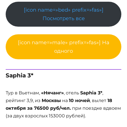
[icon name=»bed» prefix=»fas»]
Посмотреть все
[icon name=»male» prefix=»fas»] На
одного
Saphia 3*
Тур в Вьетнам,
«Нячанг»
, отель
Saphia 3*
,
рейтинг 3,9, из
Москвы
на
10 ночей
, вылет
18
октября за 76500 руб/чел.
при поездке вдвоем
(за двух взрослых 153000 рублей).