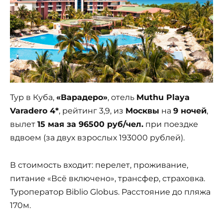
Тур в Куба,
«Варадеро»
, отель
Muthu Playa
Varadero 4*
, рейтинг 3,9, из
Москвы
на
9 ночей
,
вылет
15 мая за 96500 руб/чел.
при поездке
вдвоем (за двух взрослых 193000 рублей).
В стоимость входит: перелет, проживание,
питание «Всё включено», трансфер, страховка.
Туроператор Biblio Globus. Расстояние до пляжа
170м.