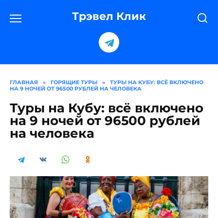
Перейти
к
Трэвел Клик
содержанию
ГЛАВНАЯ
»
ГОРЯЩИЕ ТУРЫ
»
ТУРЫ НА КУБУ: ВСЁ ВКЛЮЧЕНО
НА 9 НОЧЕЙ ОТ 96500 РУБЛЕЙ НА ЧЕЛОВЕКА
Туры на Кубу: всё включено
на 9 ночей от 96500 рублей
на человека