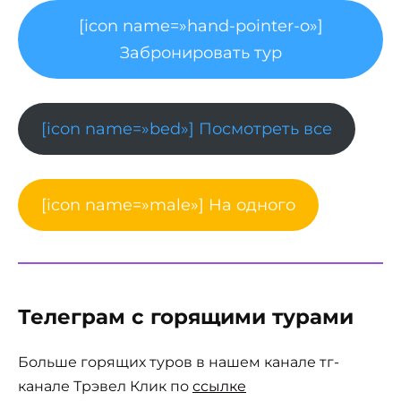
[icon name=»hand-pointer-o»]
Забронировать тур
[icon name=»bed»] Посмотреть все
[icon name=»male»] На одного
Телеграм с горящими турами
Больше горящих туров в нашем канале тг-
канале Трэвел Клик по
ссылке