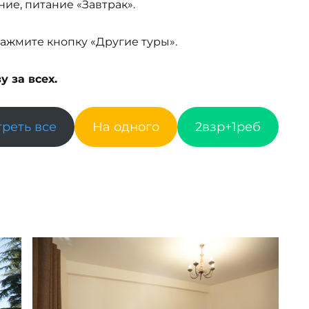
ние, питание «Завтрак».
ажмите кнопку «Другие туры».
 за всех.
реть все
На одного
2взр+1реб