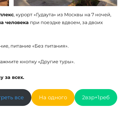
плекс
, курорт «Гудаута» из Москвы на 7 ночей,
на человека
при поездке вдвоем, за двоих
ние, питание «Без питания».
ажмите кнопку «Другие туры».
 за всех.
реть все
На одного
2взр+1реб