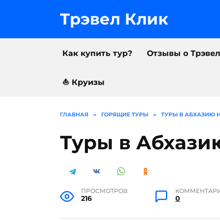
Перейти
к
Трэвел Клик
содержанию
Как купить тур?
Отзывы о Трэве
⛵️ Круизы
ГЛАВНАЯ
»
ГОРЯЩИЕ ТУРЫ
»
ТУРЫ В АБХАЗИЮ Н
Туры в Абхазию
ПРОСМОТРОВ
КОММЕНТАР
216
0