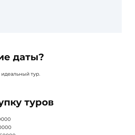
ие даты?
 идеальный тур.
упку туров
0000
40000