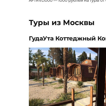
AFTRVL1000 — 1000 рублей на туры от
Туры из Москвы
ГудаУта Коттеджный К