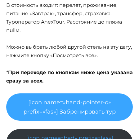
В стоимость входит: перелет, проживание,
питание «Завтрак», трансфер, страховка.
Туроператор AnexTour. Расстояние до пляжа
nullм.
Можно выбрать любой другой отель на эту дату,
нажмите кнопку «Посмотреть все».
*
При переходе по кнопкам ниже цена указана
сразу за всех.
[icon name=»hand-pointer-o»
prefix=»fas»] Забронировать тур
[icon name=»bed» prefix=»fas»]