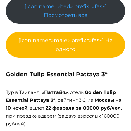
[icon name=»bed» prefix=»fas»]
Посмотреть все
[icon name=»male» prefix=»fas»] На
одного
Golden Tulip Essential Pattaya 3*
Тур в Таиланд,
«Паттайя»
, отель
Golden Tulip
Essential Pattaya 3*
, рейтинг 3,6, из
Москвы
на
10 ночей
, вылет
22 февраля за 80000 руб/чел.
при поездке вдвоем (за двух взрослых 160000
рублей).