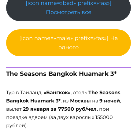
[icon name=»bed» prefix=»fas»]
Посмотреть все
[icon name=»male» prefix=»fas»] На
одного
The Seasons Bangkok Huamark 3*
Тур в Таиланд,
«Бангкок»
, отель
The Seasons
Bangkok Huamark 3*
, из
Москвы
на
9 ночей
,
вылет
29 января за 77500 руб/чел.
при
поездке вдвоем (за двух взрослых 155000
рублей).