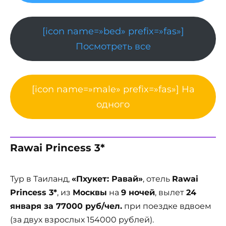
[icon name=»bed» prefix=»fas»]
Посмотреть все
[icon name=»male» prefix=»fas»] На
одного
Rawai Princess 3*
Тур в Таиланд,
«Пхукет: Равай»
, отель
Rawai
Princess 3*
, из
Москвы
на
9 ночей
, вылет
24
января за 77000 руб/чел.
при поездке вдвоем
(за двух взрослых 154000 рублей).