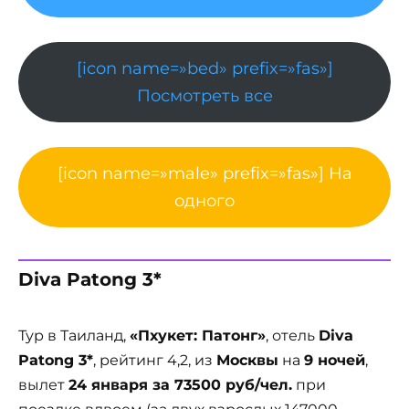
[icon name=»bed» prefix=»fas»]
Посмотреть все
[icon name=»male» prefix=»fas»] На
одного
Diva Patong 3*
Тур в Таиланд,
«Пхукет: Патонг»
, отель
Diva
Patong 3*
, рейтинг 4,2, из
Москвы
на
9 ночей
,
вылет
24 января за 73500 руб/чел.
при