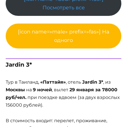
Посмотреть все
[icon name=»male» prefix=»fas»] На
одного
Jardin 3*
Тур в Таиланд,
«Паттайя»
, отель
Jardin 3*
, из
Москвы
на
9 ночей
, вылет
29 января за 78000
руб/чел.
при поездке вдвоем (за двух взрослых
156000 рублей).
В стоимость входит: перелет, проживание,