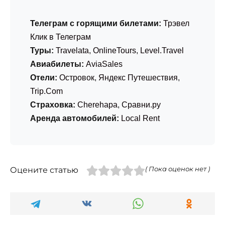
Телеграм с горящими билетами:
Трэвел
Клик в Телеграм
Туры:
Travelata
,
OnlineTours
,
Level.Travel
Авиабилеты:
AviaSales
Отели:
Островок
,
Яндекс Путешествия
,
Trip.Com
Страховка:
Cherehapa
,
Сравни.ру
Аренда автомобилей:
Local Rent
Оцените статью
( Пока оценок нет )