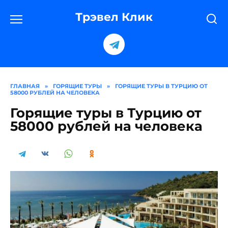
Перейти
к
Трэвел Клик
содержанию
ГЛАВНАЯ
»
ГОРЯЩИЕ ТУРЫ
»
ГОРЯЩИЕ ТУРЫ В ТУРЦИЮ ОТ
58000 РУБЛЕЙ НА ЧЕЛОВЕКА
Горящие туры в Турцию от
58000 рублей на человека