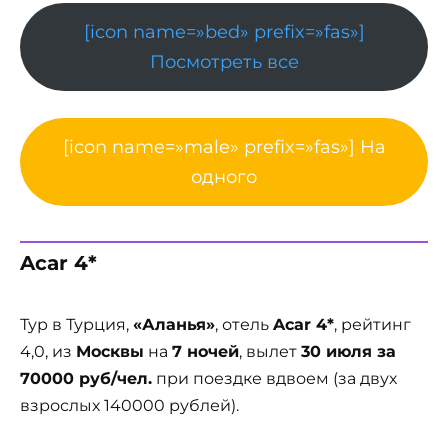
[icon name=»bed» prefix=»fas»]
Посмотреть все
[icon name=»male» prefix=»fas»] На
одного
Acar 4*
Тур в Турция,
«Аланья»
, отель
Acar 4*
, рейтинг
4,0, из
Москвы
на
7 ночей
, вылет
30 июля за
70000 руб/чел.
при поездке вдвоем (за двух
взрослых 140000 рублей).