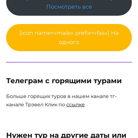
Посмотреть все
[icon name=»male» prefix=»fas»] На
одного
Телеграм с горящими турами
Больше горящих туров в нашем канале тг-
канале Трэвел Клик по
ссылке
Нужен тур на другие даты или