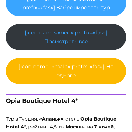
prefix=»fas»] Забронировать тур
[icon name=»bed» prefix=»fas»]
Посмотреть все
[icon name=»male» prefix=»fas»] На
одного
Opia Boutique Hotel 4*
Тур в Турция,
«Аланья»
, отель
Opia Boutique
Hotel 4*
, рейтинг 4,5, из
Москвы
на
7 ночей
,