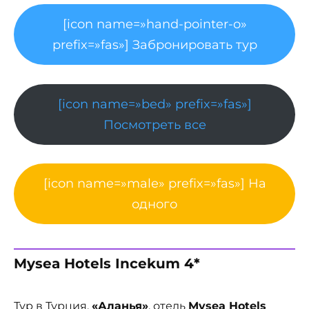
[icon name=»hand-pointer-o»
prefix=»fas»] Забронировать тур
[icon name=»bed» prefix=»fas»]
Посмотреть все
[icon name=»male» prefix=»fas»] На
одного
Mysea Hotels Incekum 4*
Тур в Турция,
«Аланья»
, отель
Mysea Hotels