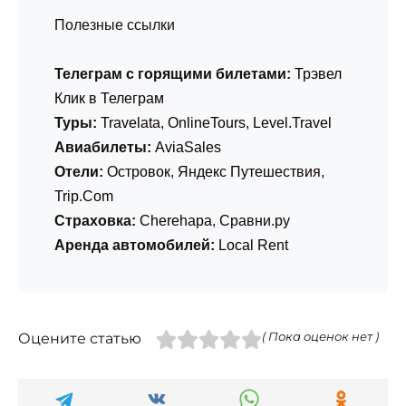
Полезные ссылки
Телеграм с горящими билетами:
Трэвел
Клик в Телеграм
Туры:
Travelata
,
OnlineTours
,
Level.Travel
Авиабилеты:
AviaSales
Отели:
Островок
,
Яндекс Путешествия
,
Trip.Com
Страховка:
Cherehapa
,
Сравни.ру
Аренда автомобилей:
Local Rent
Оцените статью
( Пока оценок нет )