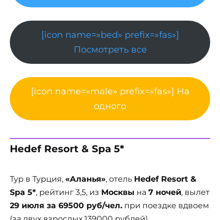
[icon name=»bed» prefix=»fas»]
Посмотреть все
[icon name=»male» prefix=»fas»] На
одного
Hedef Resort & Spa 5*
Тур в Турция,
«Аланья»
, отель
Hedef Resort &
Spa 5*
, рейтинг 3,5, из
Москвы
на
7 ночей
, вылет
29 июля за 69500 руб/чел.
при поездке вдвоем
(за двух взрослых 139000 рублей).