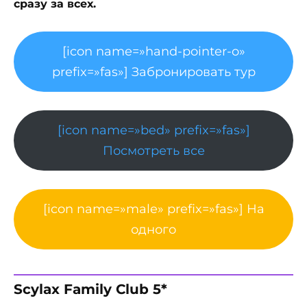
сразу за всех.
[icon name=»hand-pointer-o»
prefix=»fas»] Забронировать тур
[icon name=»bed» prefix=»fas»]
Посмотреть все
[icon name=»male» prefix=»fas»] На
одного
Scylax Family Club 5*