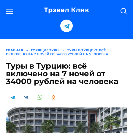
Перейти
к
Трэвел Клик
содержанию
ГЛАВНАЯ
»
ГОРЯЩИЕ ТУРЫ
»
ТУРЫ В ТУРЦИЮ: ВСЁ
ВКЛЮЧЕНО НА 7 НОЧЕЙ ОТ 34000 РУБЛЕЙ НА ЧЕЛОВЕКА
Туры в Турцию: всё
включено на 7 ночей от
34000 рублей на человека