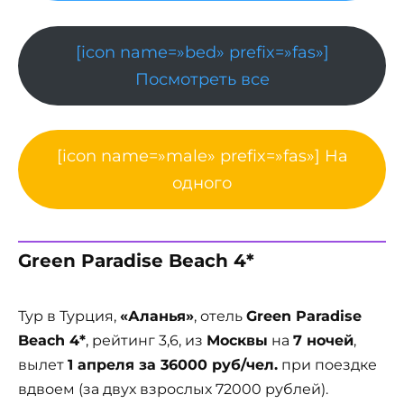
[icon name=»bed» prefix=»fas»]
Посмотреть все
[icon name=»male» prefix=»fas»] На
одного
Green Paradise Beach 4*
Тур в Турция,
«Аланья»
, отель
Green Paradise
Beach 4*
, рейтинг 3,6, из
Москвы
на
7 ночей
,
вылет
1 апреля за 36000 руб/чел.
при поездке
вдвоем (за двух взрослых 72000 рублей).