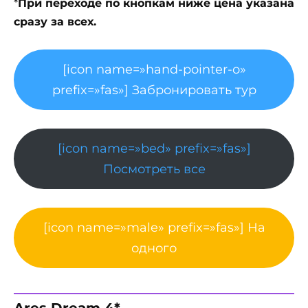
*
При переходе по кнопкам ниже цена указана
сразу за всех.
[icon name=»hand-pointer-o»
prefix=»fas»] Забронировать тур
[icon name=»bed» prefix=»fas»]
Посмотреть все
[icon name=»male» prefix=»fas»] На
одного
Ares Dream 4*