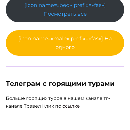
[icon name=»bed» prefix=»fas»]
Посмотреть все
[icon name=»male» prefix=»fas»] На
одного
Телеграм с горящими турами
Больше горящих туров в нашем канале тг-
канале Трэвел Клик по
ссылке