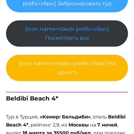
prefix=»fas»] Забронировать тур
[icon name=»bed» prefix=»fas»]
Посмотреть все
[icon name=»male» prefix=»fas»] На
одного
Beldibi Beach 4*
Тур в Турция,
«Кемер: Бельдиби»
, отель
Beldibi
Beach 4*
, рейтинг 2,9, из
Москвы
на
7 ночей
,
вылет
18 марта за 35500 руб/чел.
при поездке