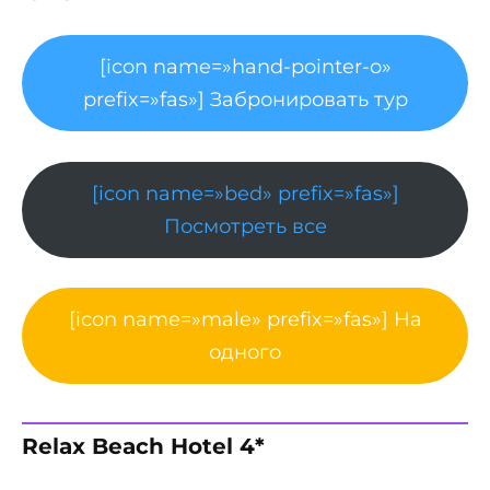
[icon name=»hand-pointer-o»
prefix=»fas»] Забронировать тур
[icon name=»bed» prefix=»fas»]
Посмотреть все
[icon name=»male» prefix=»fas»] На
одного
Relax Beach Hotel 4*