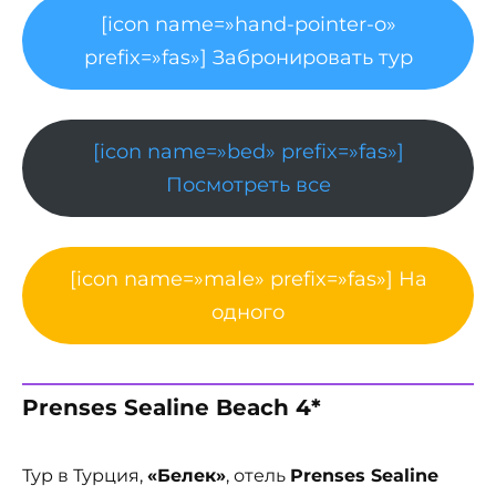
[icon name=»hand-pointer-o»
prefix=»fas»] Забронировать тур
[icon name=»bed» prefix=»fas»]
Посмотреть все
[icon name=»male» prefix=»fas»] На
одного
Prenses Sealine Beach 4*
Тур в Турция,
«Белек»
, отель
Prenses Sealine