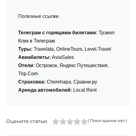
Полезные ссылки
Телеграм с горящими билетами:
Трэвел
Клик в Телеграм
Туры:
Travelata
,
OnlineTours
,
Level.Travel
Авиабилеты:
AviaSales
Отели:
Островок
,
Яндекс Путешествия
,
Trip.Com
Страховка:
Cherehapa
,
Сравни.ру
Аренда автомобилей:
Local Rent
Оцените статью
( Пока оценок нет )