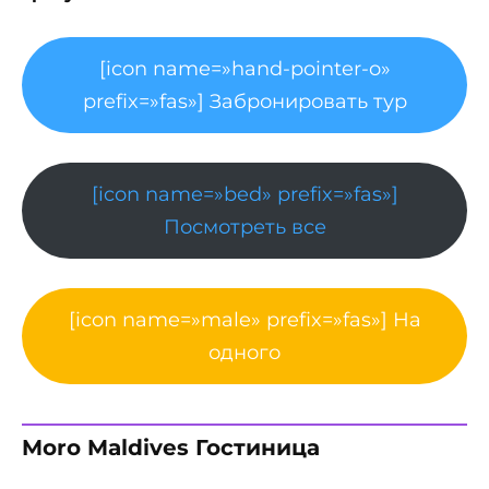
[icon name=»hand-pointer-o»
prefix=»fas»] Забронировать тур
[icon name=»bed» prefix=»fas»]
Посмотреть все
[icon name=»male» prefix=»fas»] На
одного
Moro Maldives Гостиница