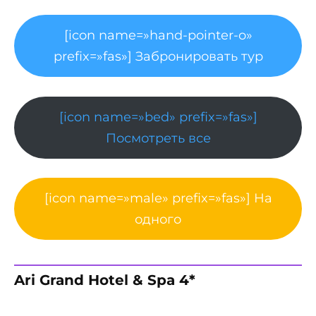
[icon name=»hand-pointer-o»
prefix=»fas»] Забронировать тур
[icon name=»bed» prefix=»fas»]
Посмотреть все
[icon name=»male» prefix=»fas»] На
одного
Ari Grand Hotel & Spa 4*