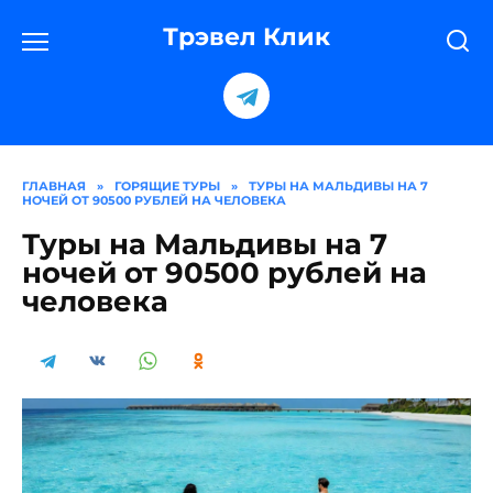
Перейти
к
Трэвел Клик
содержанию
ГЛАВНАЯ
»
ГОРЯЩИЕ ТУРЫ
»
ТУРЫ НА МАЛЬДИВЫ НА 7
НОЧЕЙ ОТ 90500 РУБЛЕЙ НА ЧЕЛОВЕКА
Туры на Мальдивы на 7
ночей от 90500 рублей на
человека