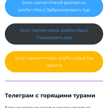
[icon name=»hand-pointer-o»
prefix=»fas»] Забронировать тур
[icon name=»bed» prefix=»fas»]
Посмотреть все
[icon name=»male» prefix=»fas»] На
одного
Телеграм с горящими турами
Больше горящих туров в нашем канале тг-