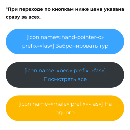
*
При переходе по кнопкам ниже цена указана
сразу за всех.
[icon name=»hand-pointer-o»
prefix=»fas»] Забронировать тур
[icon name=»bed» prefix=»fas»]
Посмотреть все
[icon name=»male» prefix=»fas»] На
одного