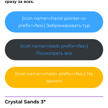
сразу за всех.
[icon name=»hand-pointer-o»
prefix=»fas»] Забронировать тур
[icon name=»bed» prefix=»fas»]
Посмотреть все
[icon name=»male» prefix=»fas»] На
одного
Crystal Sands 3*