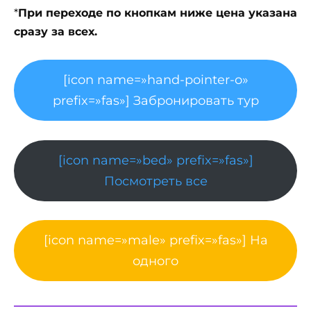
*
При переходе по кнопкам ниже цена указана
сразу за всех.
[icon name=»hand-pointer-o»
prefix=»fas»] Забронировать тур
[icon name=»bed» prefix=»fas»]
Посмотреть все
[icon name=»male» prefix=»fas»] На
одного