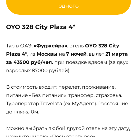
одного
OYO 328 City Plaza 4*
Тур в ОАЭ,
«Фуджейра»
, отель
OYO 328 City
Plaza 4*
, из
Москвы
на
7 ночей
, вылет
21 марта
за 43500 руб/чел.
при поездке вдвоем (за двух
взрослых 87000 рублей).
В стоимость входит: перелет, проживание,
питание «Без питания», трансфер, страховка.
Туроператор Travelata (ex MyAgent). Расстояние
до пляжа 0м.
Можно выбрать любой другой отель на эту дату,
нажмите кнопку «Посмотреть все».