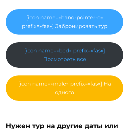
[icon name=»hand-pointer-o»
prefix=»fas»] Забронировать тур
[icon name=»bed» prefix=»fas»]
Посмотреть все
[icon name=»male» prefix=»fas»] На
одного
Нужен тур на другие даты или