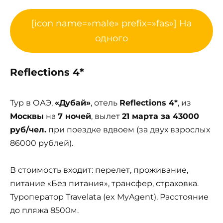
[icon name=»male» prefix=»fas»] На
одного
Reflections 4*
Тур в ОАЭ,
«Дубай»
, отель
Reflections 4*
, из
Москвы
на
7 ночей
, вылет
21 марта за 43000
руб/чел.
при поездке вдвоем (за двух взрослых
86000 рублей).
В стоимость входит: перелет, проживание,
питание «Без питания», трансфер, страховка.
Туроператор Travelata (ex MyAgent). Расстояние
до пляжа 8500м.