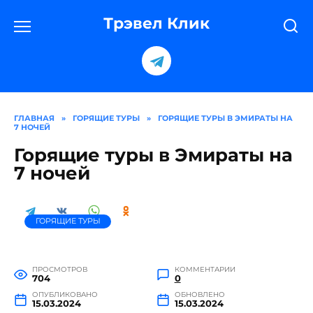
Перейти
к
Трэвел Клик
содержанию
ГЛАВНАЯ
»
ГОРЯЩИЕ ТУРЫ
»
ГОРЯЩИЕ ТУРЫ В ЭМИРАТЫ НА
7 НОЧЕЙ
Горящие туры в Эмираты на
7 ночей
ГОРЯЩИЕ ТУРЫ
ПРОСМОТРОВ
КОММЕНТАРИИ
704
0
ОПУБЛИКОВАНО
ОБНОВЛЕНО
15.03.2024
15.03.2024