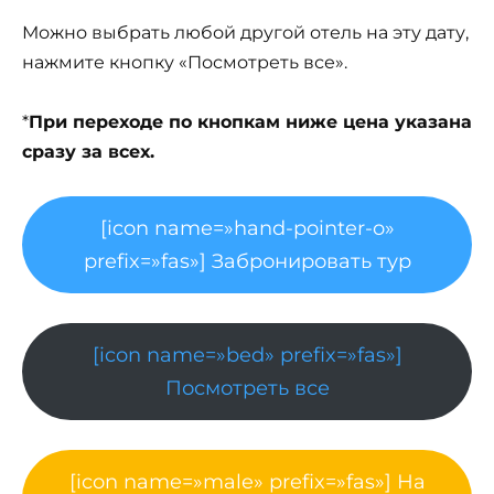
Можно выбрать любой другой отель на эту дату,
нажмите кнопку «Посмотреть все».
*
При переходе по кнопкам ниже цена указана
сразу за всех.
[icon name=»hand-pointer-o»
prefix=»fas»] Забронировать тур
[icon name=»bed» prefix=»fas»]
Посмотреть все
[icon name=»male» prefix=»fas»] На