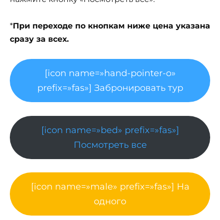
*
При переходе по кнопкам ниже цена указана
сразу за всех.
[icon name=»hand-pointer-o»
prefix=»fas»] Забронировать тур
[icon name=»bed» prefix=»fas»]
Посмотреть все
[icon name=»male» prefix=»fas»] На
одного