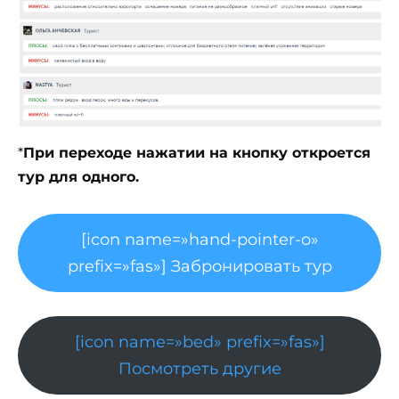
*
При переходе нажатии на кнопку откроется
тур для одного.
[icon name=»hand-pointer-o»
prefix=»fas»] Забронировать тур
[icon name=»bed» prefix=»fas»]
Посмотреть другие