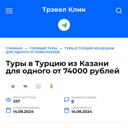
Перейти
к
Трэвел Клик
содержанию
ГЛАВНАЯ
»
ГОРЯЩИЕ ТУРЫ
»
ТУРЫ В ТУРЦИЮ ИЗ КАЗАНИ
ДЛЯ ОДНОГО ОТ 74000 РУБЛЕЙ
Туры в Турцию из Казани
для одного от 74000 рублей
ПРОСМОТРОВ
КОММЕНТАРИИ
257
0
ОПУБЛИКОВАНО
ОБНОВЛЕНО
14.08.2024
14.08.2024