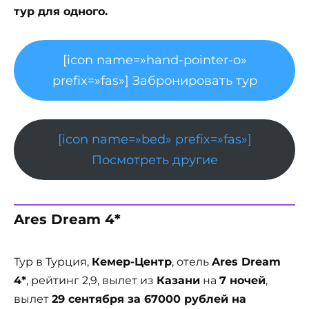
тур для одного.
[icon name=»hand-pointer-o»
prefix=»fas»] Забронировать тур
[icon name=»bed» prefix=»fas»]
Посмотреть другие
Ares Dream 4*
Тур в Турция,
Кемер-Центр
, отель
Ares Dream
4*
, рейтинг 2,9, вылет из
Казани
на
7 ночей
,
вылет
29 сентября за 67000 рублей на