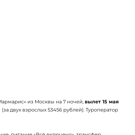
«Мармарис» из Москвы на 7 ночей,
вылет 15 мая
(за двух взрослых 53456 рублей). Туроператор
ние, питание «Всё включено», трансфер,