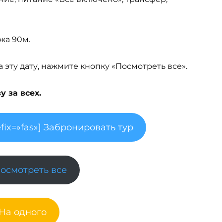
жа 90м.
эту дату, нажмите кнопку «Посмотреть все».
 за всех.
fix=»fas»] Забронировать тур
Посмотреть все
 На одного