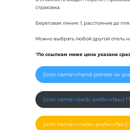
страховка.
Береговая линия: 1, расстояние до пля
Можно выбрать любой другой отель на 
*
По ссылкам ниже цена указана сразу
[icon name=»hand-pointer-o» pre
[icon name=»bed» prefix=»fas»] 
[icon name=»male» prefix=»fas»]