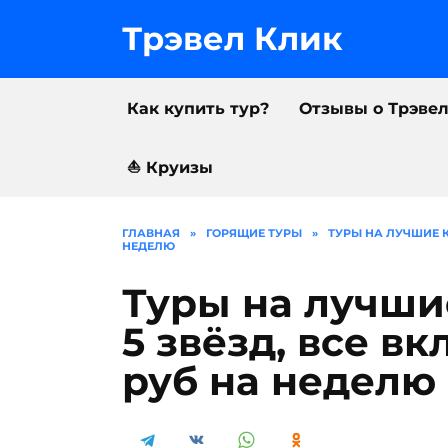
Перейти
к
Трэвел Клик
содержанию
Как купить тур?
Отзывы о Трэве
⛵️ Круизы
ГЛАВНАЯ
»
ГОРЯЩИЕ ТУРЫ
»
ТУРЫ НА ЛУЧШИЕ К
НЕДЕЛЮ
Туры на лучши
5 звёзд, все в
руб на неделю