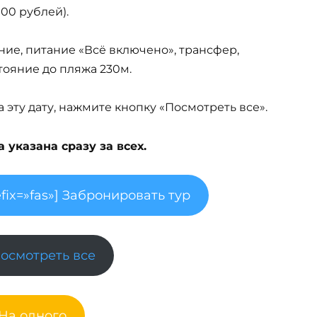
000 рублей).
ние, питание «Всё включено», трансфер,
стояние до пляжа 230м.
эту дату, нажмите кнопку «Посмотреть все».
указана сразу за всех.
fix=»fas»] Забронировать тур
Посмотреть все
 На одного