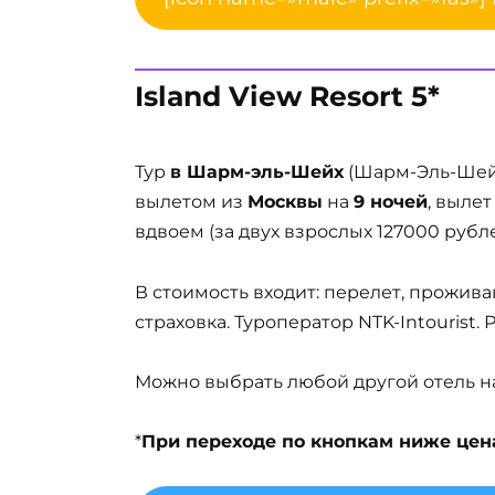
Island View Resort 5*
Тур
в Шарм-эль-Шейх
(Шарм-Эль-Шейх
вылетом из
Москвы
на
9 ночей
, выле
вдвоем (за двух взрослых 127000 рубле
В стоимость входит: перелет, прожива
страховка. Туроператор NTK-Intourist.
Можно выбрать любой другой отель на 
*
При переходе по кнопкам ниже цена 