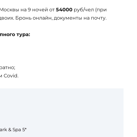
Москвы на 9 ночей от
54000
руб/чел (при
двоих. Бронь онлайн, документы на почту.
пного тура:
ратно;
 Covid.
rk & Spa 5*