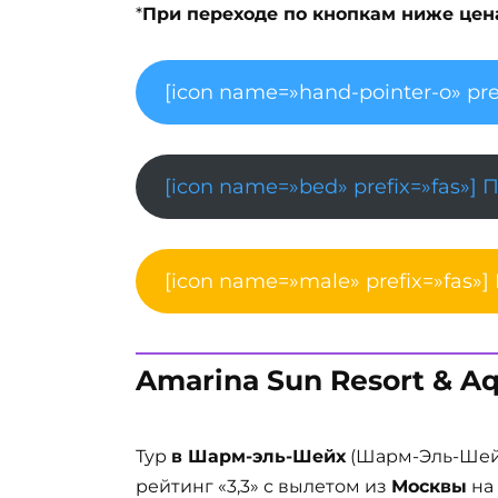
*
При переходе по кнопкам ниже цена 
[icon name=»hand-pointer-o» pre
[icon name=»bed» prefix=»fas»] 
[icon name=»male» prefix=»fas»]
Amarina Sun Resort & Aq
Тур
в Шарм-эль-Шейх
(Шарм-Эль-Шейх
рейтинг «3,3» с вылетом из
Москвы
на