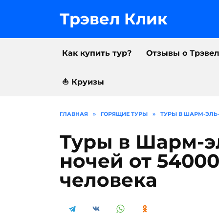
Перейти
к
Трэвел Клик
содержанию
Как купить тур?
Отзывы о Трэве
⛵️ Круизы
ГЛАВНАЯ
»
ГОРЯЩИЕ ТУРЫ
»
ТУРЫ В ШАРМ-ЭЛЬ-
Туры в Шарм-э
ночей от 54000
человека