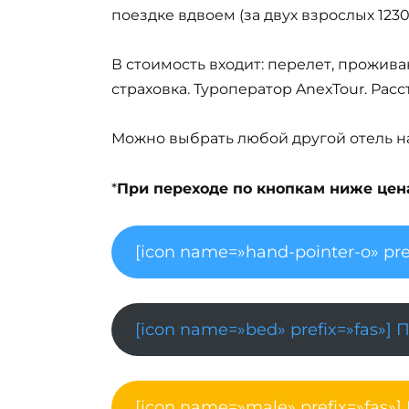
поездке вдвоем (за двух взрослых 123
В стоимость входит: перелет, прожива
страховка. Туроператор AnexTour. Рас
Можно выбрать любой другой отель на 
*
При переходе по кнопкам ниже цена 
[icon name=»hand-pointer-o» pre
[icon name=»bed» prefix=»fas»] 
[icon name=»male» prefix=»fas»]