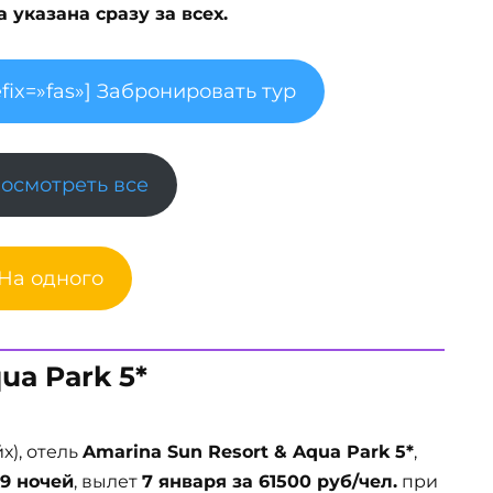
указана сразу за всех.
fix=»fas»] Забронировать тур
Посмотреть все
 На одного
ua Park 5*
), отель
Amarina Sun Resort & Aqua Park 5*
,
9 ночей
, вылет
7 января за 61500 руб/чел.
при