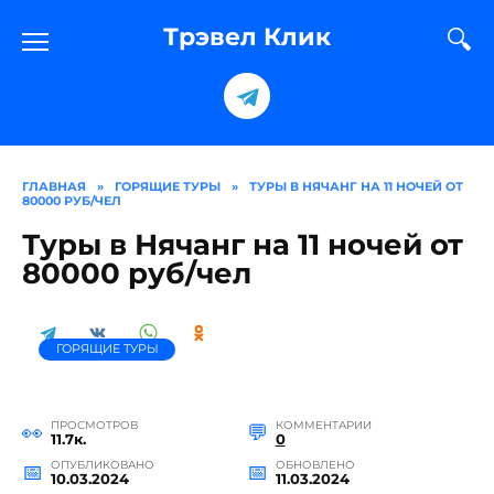
Перейти
к
Трэвел Клик
содержанию
ГЛАВНАЯ
»
ГОРЯЩИЕ ТУРЫ
»
ТУРЫ В НЯЧАНГ НА 11 НОЧЕЙ ОТ
80000 РУБ/ЧЕЛ
Туры в Нячанг на 11 ночей от
80000 руб/чел
ГОРЯЩИЕ ТУРЫ
ПРОСМОТРОВ
КОММЕНТАРИИ
11.7к.
0
ОПУБЛИКОВАНО
ОБНОВЛЕНО
10.03.2024
11.03.2024