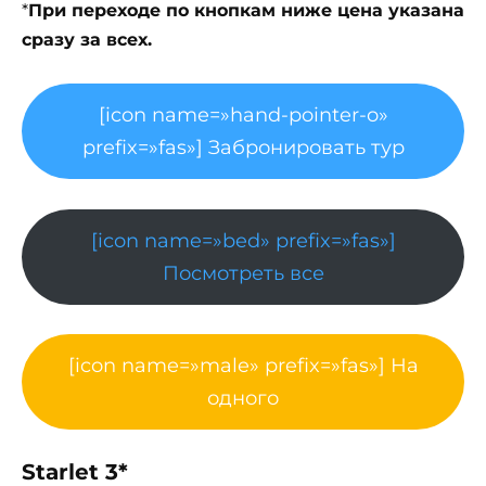
*
При переходе по кнопкам ниже цена указана
сразу за всех.
[icon name=»hand-pointer-o»
prefix=»fas»] Забронировать тур
[icon name=»bed» prefix=»fas»]
Посмотреть все
[icon name=»male» prefix=»fas»] На
одного
Starlet 3*