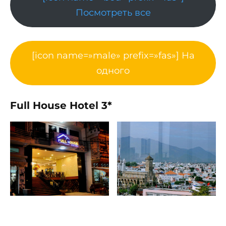
Посмотреть все
[icon name=»male» prefix=»fas»] На
одного
Full House Hotel 3*