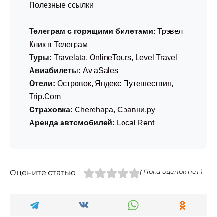
Полезные ссылки
Телеграм с горящими билетами:
Трэвел
Клик в Телеграм
Туры:
Travelata
,
OnlineTours
,
Level.Travel
Авиабилеты:
AviaSales
Отели:
Островок
,
Яндекс Путешествия
,
Trip.Com
Страховка:
Cherehapa
,
Сравни.ру
Аренда автомобилей:
Local Rent
Оцените статью
( Пока оценок нет )