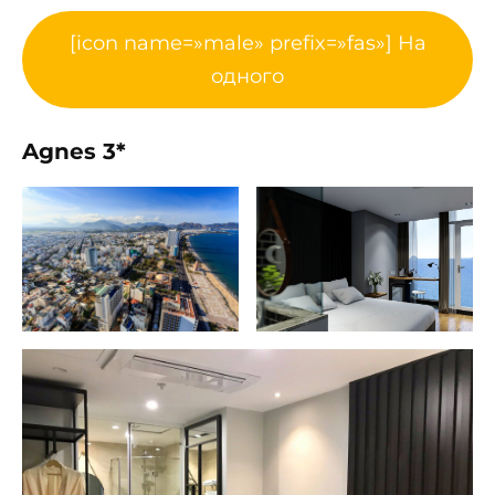
[icon name=»male» prefix=»fas»] На
одного
Agnes 3*