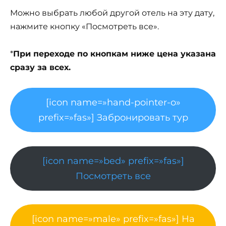
Можно выбрать любой другой отель на эту дату,
нажмите кнопку «Посмотреть все».
*
При переходе по кнопкам ниже цена указана
сразу за всех.
[icon name=»hand-pointer-o»
prefix=»fas»] Забронировать тур
[icon name=»bed» prefix=»fas»]
Посмотреть все
[icon name=»male» prefix=»fas»] На