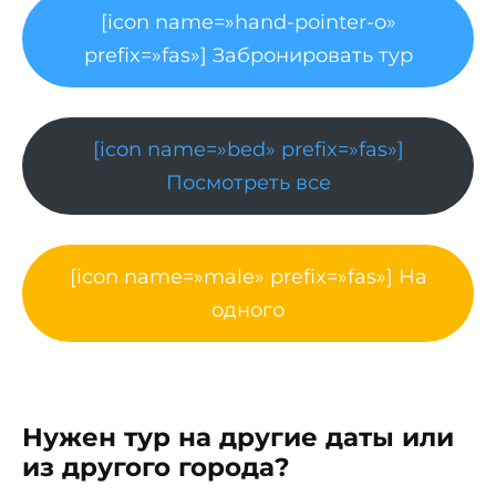
[icon name=»hand-pointer-o»
prefix=»fas»] Забронировать тур
[icon name=»bed» prefix=»fas»]
Посмотреть все
[icon name=»male» prefix=»fas»] На
одного
Нужен тур на другие даты или
из другого города?