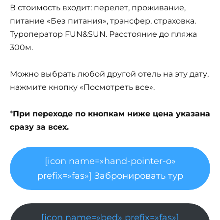
В стоимость входит: перелет, проживание,
питание «Без питания», трансфер, страховка.
Туроператор FUN&SUN. Расстояние до пляжа
300м.
Можно выбрать любой другой отель на эту дату,
нажмите кнопку «Посмотреть все».
*
При переходе по кнопкам ниже цена указана
сразу за всех.
[icon name=»hand-pointer-o»
prefix=»fas»] Забронировать тур
[icon name=»bed» prefix=»fas»]