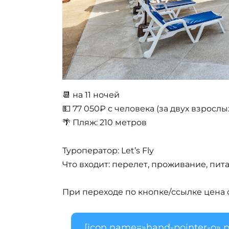
📆 на 11 ночей
💵 77 050₽ с человека (за двух взрослы
🌴 Пляж: 210 метров
Туроператор: Let’s Fly
Что входит: перелет, проживание, пита
При переходе по кнопке/ссылке цена о
[icon name=»hand-pointer-o» p