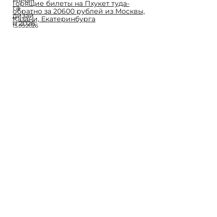
Горящие билеты на Пхукет туда-
обратно за 20600 рублей из Москвы,
Казани, Екатеринбурга
15.05.2026