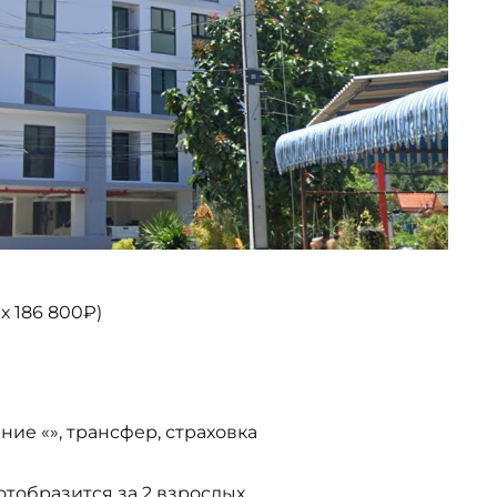
х 186 800₽)
ние «», трансфер, страховка
тобразится за 2 взрослых.