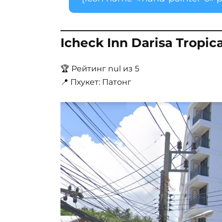
Icheck Inn Darisa Tropic
🏆 Рейтинг nul из 5
📍 Пхукет: Патонг