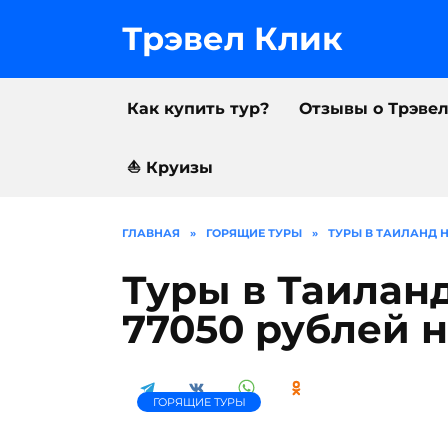
Перейти
к
Трэвел Клик
содержанию
Как купить тур?
Отзывы о Трэве
⛵️ Круизы
ГЛАВНАЯ
»
ГОРЯЩИЕ ТУРЫ
»
ТУРЫ В ТАИЛАНД Н
Туры в Таиланд
77050 рублей 
ГОРЯЩИЕ ТУРЫ