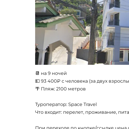
📆 на 9 ночей
💵 93 400₽ с человека (за двух взрослы
🌴 Пляж: 2100 метров
Туроператор: Space Travel
Что входит: перелет, проживание, пита
При переходе по кнопке/ссылке цена о