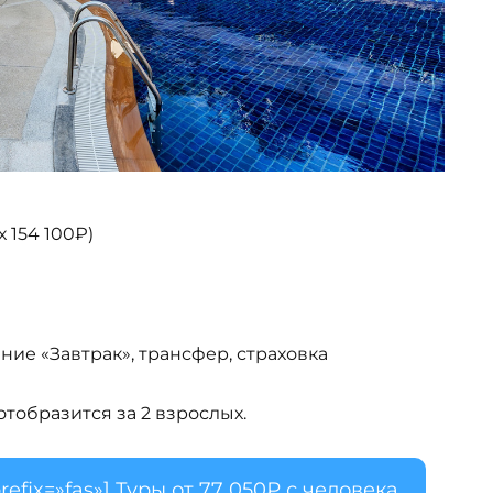
х 154 100₽)
ние «Завтрак», трансфер, страховка
тобразится за 2 взрослых.
refix=»fas»] Туры от 77 050₽ с человека