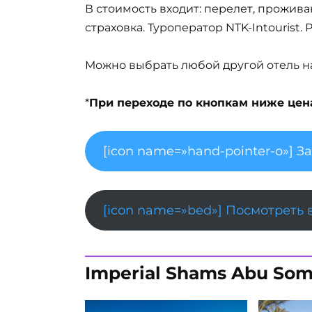
В стоимость входит: перелет, прожива
страховка. Туроператор NTK-Intourist.
Можно выбрать любой другой отель на 
*
При переходе по кнопкам ниже цена 
[icon name=»hand-pointer-o»] З
[icon name=»bed»] Посмотреть 
Imperial Shams Abu Som