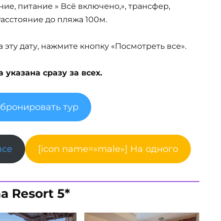
ние, питание » Всё включено,», трансфер,
 Расстояние до пляжа 100м.
эту дату, нажмите кнопку «Посмотреть все».
указана сразу за всех.
абронировать тур
все
[icon name=»male»] На одного
a Resort 5*