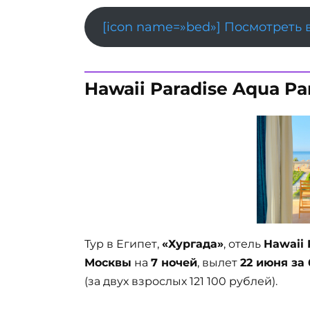
[icon name=»bed»] Посмотреть 
Hawaii Paradise Aqua Par
Тур в Египет,
«Хургада»
, отель
Hawaii 
Москвы
на
7 ночей
, вылет
22 июня за
(за двух взрослых 121 100 рублей).