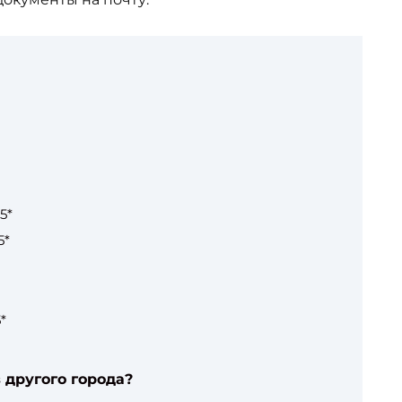
5*
5*
*
 другого города?