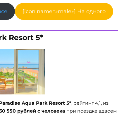
все
[icon name=»male»] На одного
k Resort 5*
Paradise Aqua Park Resort 5*
, рейтинг 4,1, из
 60 550 рублей с человека
при поездке вдвоем