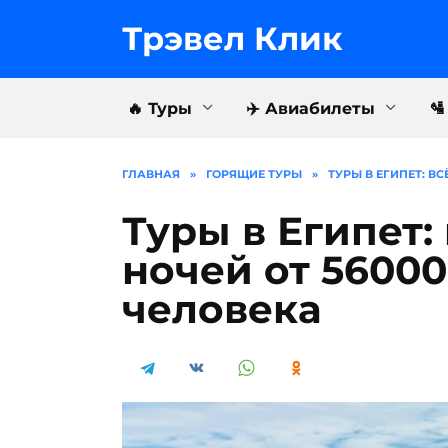
Перейти
к
Трэвел Клик
содержанию
🔥 Туры
✈️ Авиабилеты

ГЛАВНАЯ
»
ГОРЯЩИЕ ТУРЫ
»
ТУРЫ В ЕГИПЕТ: В
Туры в Египет:
ночей от 56000
человека