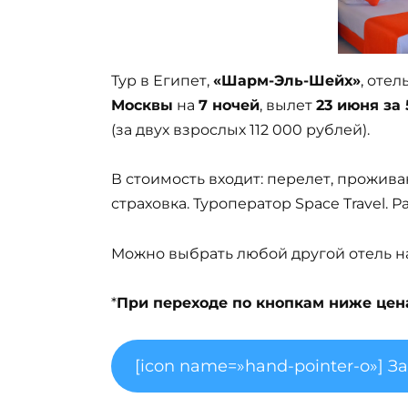
Тур в Египет,
«Шарм-Эль-Шейх»
, отел
Москвы
на
7 ночей
, вылет
23 июня за
(за двух взрослых 112 000 рублей).
В стоимость входит: перелет, прожива
страховка. Туроператор Space Travel. 
Можно выбрать любой другой отель на 
*
При переходе по кнопкам ниже цена 
[icon name=»hand-pointer-o»] З