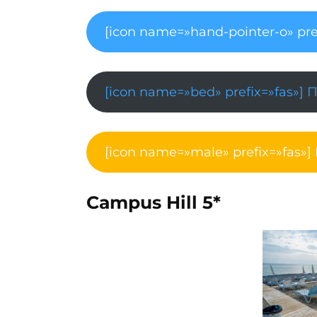
[icon name=»hand-pointer-o» pre
[icon name=»bed» prefix=»fas»] 
[icon name=»male» prefix=»fas»]
Campus Hill 5*