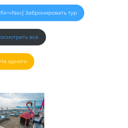
fix=»fas»] Забронировать тур
Посмотреть все
 На одного