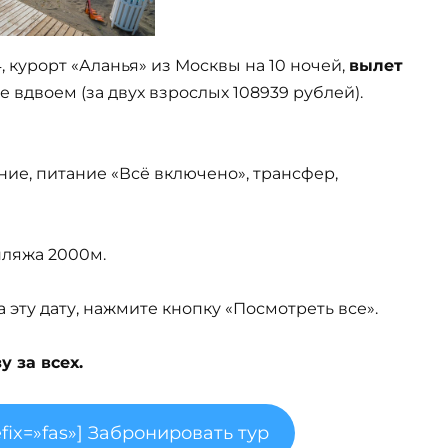
4, курорт «Аланья» из Москвы на 10 ночей,
вылет
 вдвоем (за двух взрослых 108939 рублей).
ние, питание «Всё включено», трансфер,
 пляжа 2000м.
эту дату, нажмите кнопку «Посмотреть все».
 за всех.
fix=»fas»] Забронировать тур