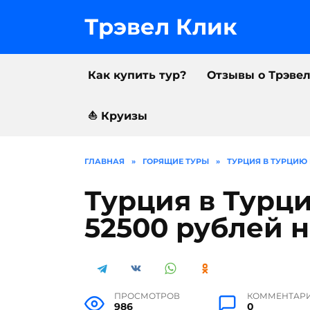
Перейти
к
Трэвел Клик
содержанию
Как купить тур?
Отзывы о Трэве
⛵️ Круизы
ГЛАВНАЯ
»
ГОРЯЩИЕ ТУРЫ
»
ТУРЦИЯ В ТУРЦИЮ 
Турция в Турци
52500 рублей 
ПРОСМОТРОВ
КОММЕНТАР
986
0