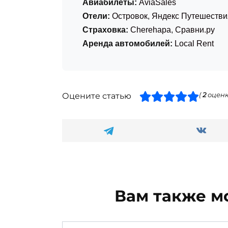
Авиабилеты:
AviaSales
Отели:
Островок
,
Яндекс Путешестви
Страховка:
Cherehapa
,
Сравни.ру
Аренда автомобилей:
Local Rent
Оцените статью
(
2
оценк
Вам также м