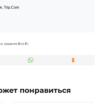
я
,
Trip.Com
и, среднее
5
из
5
)
ожет понравиться