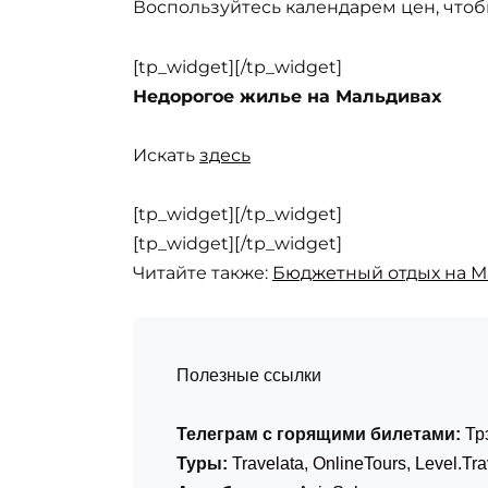
Воспользуйтесь календарем цен, чтоб
[tp_widget]
[/tp_widget]
Недорогое жилье на Мальдивах
Искать
здесь
[tp_widget]
[/tp_widget]
[tp_widget]
[/tp_widget]
Читайте также:
Бюджетный отдых на М
Полезные ссылки
Телеграм с горящими билетами:
Тр
Туры:
Travelata
,
OnlineTours
,
Level.Tra