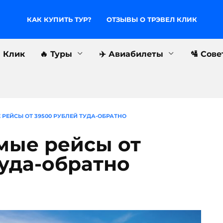
КАК КУПИТЬ ТУР?
ОТЗЫВЫ О ТРЭВЕЛ КЛИК
л Клик
🔥 Туры
✈️ Авиабилеты
🛂 Сов
РЕЙСЫ ОТ 39500 РУБЛЕЙ ТУДА-ОБРАТНО
мые рейсы от
туда-обратно