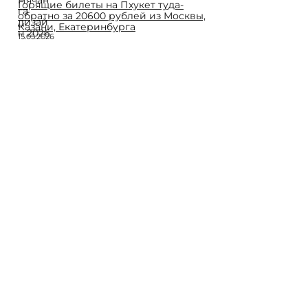
Горящие билеты на Пхукет туда-
обратно за 20600 рублей из Москвы,
Казани, Екатеринбурга
15.05.2026