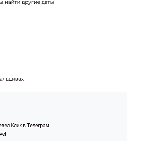
ы найти другие даты
альдивах
эвел Клик в Телеграм
vel