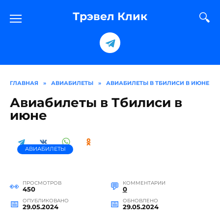
Перейти
к
Трэвел Клик
содержанию
ГЛАВНАЯ
»
АВИАБИЛЕТЫ
»
АВИАБИЛЕТЫ В ТБИЛИСИ В ИЮНЕ
Авиабилеты в Тбилиси в
июне
АВИАБИЛЕТЫ
ПРОСМОТРОВ
КОММЕНТАРИИ
450
0
ОПУБЛИКОВАНО
ОБНОВЛЕНО
29.05.2024
29.05.2024