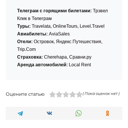
Телеграм с горящими билетами:
Трэвел
Клик в Телеграм
Туры:
Travelata
,
OnlineTours
,
Level.Travel
Авиабилеты:
AviaSales
Отели:
Островок
,
Яндекс Путешествия
,
Trip.Com
Страховка:
Cherehapa
,
Сравни.ру
Аренда автомобилей:
Local Rent
Оцените статью
( Пока оценок нет )