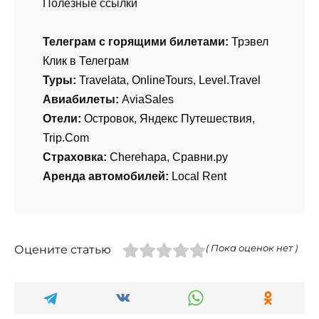
Полезные ссылки
Телеграм с горящими билетами:
Трэвел
Клик в Телеграм
Туры:
Travelata
,
OnlineTours
,
Level.Travel
Авиабилеты:
AviaSales
Отели:
Островок
,
Яндекс Путешествия
,
Trip.Com
Страховка:
Cherehapa
,
Сравни.ру
Аренда автомобилей:
Local Rent
Оцените статью
( Пока оценок нет )