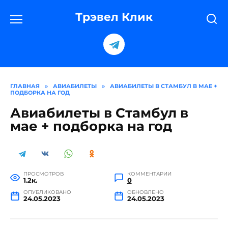
Перейти
к
Трэвел Клик
содержанию
ГЛАВНАЯ
»
АВИАБИЛЕТЫ
»
АВИАБИЛЕТЫ В СТАМБУЛ В МАЕ +
ПОДБОРКА НА ГОД
Авиабилеты в Стамбул в
мае + подборка на год
ПРОСМОТРОВ
КОММЕНТАРИИ
1.2к.
0
ОПУБЛИКОВАНО
ОБНОВЛЕНО
24.05.2023
24.05.2023