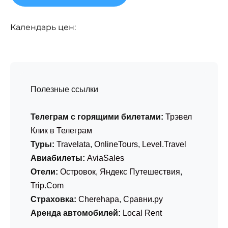
Календарь цен:
Полезные ссылки
Телеграм с горящими билетами:
Трэвел
Клик в Телеграм
Туры:
Travelata
,
OnlineTours
,
Level.Travel
Авиабилеты:
AviaSales
Отели:
Островок
,
Яндекс Путешествия
,
Trip.Com
Страховка:
Cherehapa
,
Сравни.ру
Аренда автомобилей:
Local Rent