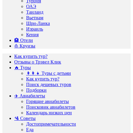
Турция
ОАЭ
Таиланд
Вьетнам
Шри-Ланка
Израиль
Кения
🏨 Отели
⛵️ Круизы
Как купить тур?
Отзывы о Трэвел Клик
🔥 Туры
👩‍👩‍👧 Туры с детьми
Как купить тур?
Поиск дешевых туров
Подборки
✈️ Авиабилеты
Горящие авиабилеты
Поисковик авиабилетов
Календарь низких цен
🛂 Советы
Достопримечательности
Еда