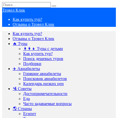
Перейти
Search
к
for:
Трэвел Клик
содержанию
Как купить тур?
Отзывы о Трэвел Клик
Как купить тур?
Отзывы о Трэвел Клик
🔥 Туры
👩‍👩‍👧 Туры с детьми
Как купить тур?
Поиск дешевых туров
Подборки
✈️ Авиабилеты
Горящие авиабилеты
Поисковик авиабилетов
Календарь низких цен
🛂 Советы
Достопримечательности
Еда
Часто задаваемые вопросы
🌎 Страны
Египет