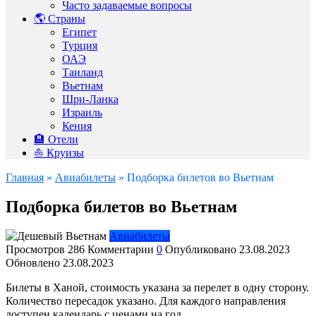
Часто задаваемые вопросы
🌎 Страны
Египет
Турция
ОАЭ
Таиланд
Вьетнам
Шри-Ланка
Израиль
Кения
🏨 Отели
⛵️ Круизы
Главная
»
Авиабилеты
»
Подборка билетов во Вьетнам
Подборка билетов во Вьетнам
Авиабилеты
Просмотров
286
Комментарии
0
Опубликовано
23.08.2023
Обновлено
23.08.2023
Билеты в Ханой, стоимость указана за перелет в одну сторону.
Количество пересадок указано. Для каждого направления
доступен календарь с ценами на год.