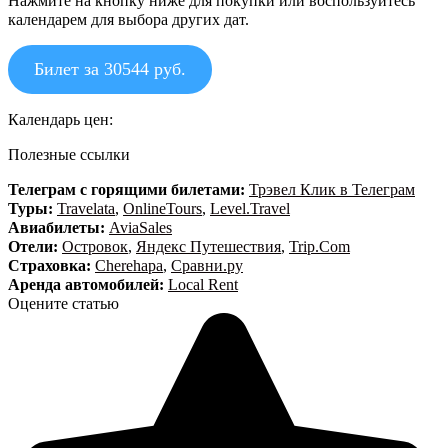
Нажмите на кнопку ниже для покупки или воспользуйтесь
календарем для выбора других дат.
Билет за 30544 руб.
Календарь цен:
Полезные ссылки
Телеграм с горящими билетами:
Трэвел Клик в Телеграм
Туры:
Travelata
,
OnlineTours
,
Level.Travel
Авиабилеты:
AviaSales
Отели:
Островок
,
Яндекс Путешествия
,
Trip.Com
Страховка:
Cherehapa
,
Сравни.ру
Аренда автомобилей:
Local Rent
Оцените статью