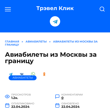
Перейти
к
Трэвел Клик
содержанию
ГЛАВНАЯ
»
АВИАБИЛЕТЫ
»
АВИАБИЛЕТЫ ИЗ МОСКВЫ ЗА
ГРАНИЦУ
Авиабилеты из Москвы за
границу
АВИАБИЛЕТЫ
ПРОСМОТРОВ
КОММЕНТАРИИ
1.2к.
0
ОПУБЛИКОВАНО
ОБНОВЛЕНО
22.04.2024
22.04.2024