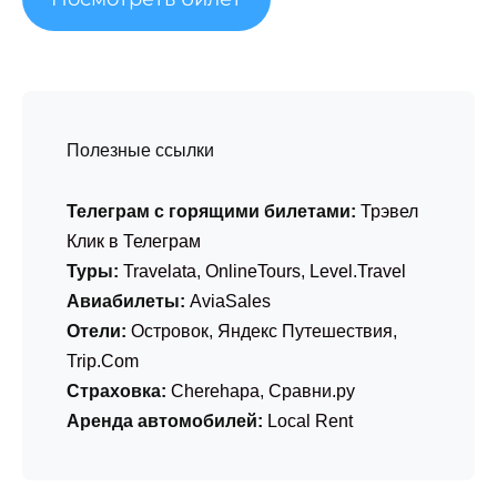
Полезные ссылки
Телеграм с горящими билетами:
Трэвел
Клик в Телеграм
Туры:
Travelata
,
OnlineTours
,
Level.Travel
Авиабилеты:
AviaSales
Отели:
Островок
,
Яндекс Путешествия
,
Trip.Com
Страховка:
Cherehapa
,
Сравни.ру
Аренда автомобилей:
Local Rent