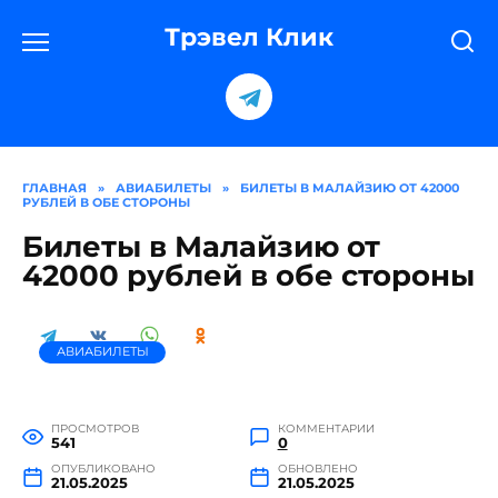
Перейти
к
Трэвел Клик
содержанию
ГЛАВНАЯ
»
АВИАБИЛЕТЫ
»
БИЛЕТЫ В МАЛАЙЗИЮ ОТ 42000
РУБЛЕЙ В ОБЕ СТОРОНЫ
Билеты в Малайзию от
42000 рублей в обе стороны
АВИАБИЛЕТЫ
ПРОСМОТРОВ
КОММЕНТАРИИ
541
0
ОПУБЛИКОВАНО
ОБНОВЛЕНО
21.05.2025
21.05.2025