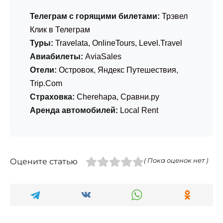
Телеграм с горящими билетами:
Трэвел
Клик в Телеграм
Туры:
Travelata
,
OnlineTours
,
Level.Travel
Авиабилеты:
AviaSales
Отели:
Островок
,
Яндекс Путешествия
,
Trip.Com
Страховка:
Cherehapa
,
Сравни.ру
Аренда автомобилей:
Local Rent
Оцените статью
( Пока оценок нет )