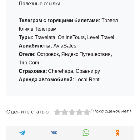
Полезные ссылки
Телеграм с горящими билетами:
Трэвел
Клик в Телеграм
Туры:
Travelata
,
OnlineTours
,
Level.Travel
Авиабилеты:
AviaSales
Отели:
Островок
,
Яндекс Путешествия
,
Trip.Com
Страховка:
Cherehapa
,
Сравни.ру
Аренда автомобилей:
Local Rent
Оцените статью
( Пока оценок нет )