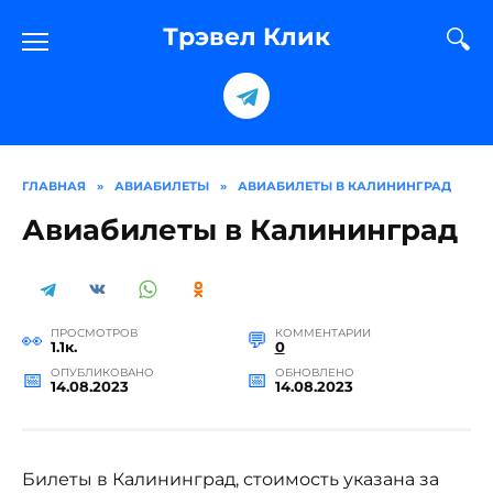
Перейти
к
Трэвел Клик
содержанию
ГЛАВНАЯ
»
АВИАБИЛЕТЫ
»
АВИАБИЛЕТЫ В КАЛИНИНГРАД
Авиабилеты в Калининград
ПРОСМОТРОВ
КОММЕНТАРИИ
1.1к.
0
ОПУБЛИКОВАНО
ОБНОВЛЕНО
14.08.2023
14.08.2023
Билеты в Калининград, стоимость указана за