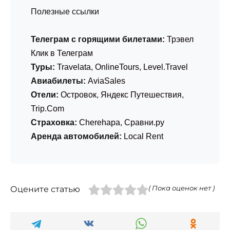
Полезные ссылки
Телеграм с горящими билетами:
Трэвел
Клик в Телеграм
Туры:
Travelata
,
OnlineTours
,
Level.Travel
Авиабилеты:
AviaSales
Отели:
Островок
,
Яндекс Путешествия
,
Trip.Com
Страховка:
Cherehapa
,
Сравни.ру
Аренда автомобилей:
Local Rent
Оцените статью
( Пока оценок нет )