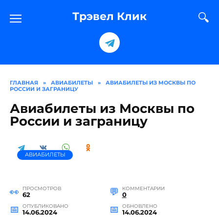
Перейти
к
Трэвел Клик
содержанию
ГЛАВНАЯ
»
АВИАБИЛЕТЫ
»
АВИАБИЛЕТЫ ИЗ МОСКВЫ ПО
РОССИИ И ЗАГРАНИЦУ
Авиабилеты из Москвы по
России и заграницу
АВИАБИЛЕТЫ
ПРОСМОТРОВ
КОММЕНТАРИИ
62
0
ОПУБЛИКОВАНО
ОБНОВЛЕНО
14.06.2024
14.06.2024