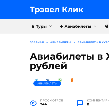
Перейти
к
Трэвел Клик
содержанию
🔥 Туры
✈️ Авиабилеты

ГЛАВНАЯ
»
АВИАБИЛЕТЫ
»
АВИАБИЛЕТЫ В ХУРГ
Авиабилеты в Х
рублей
АВИАБИЛЕТЫ
ПРОСМОТРОВ
КОММЕНТАР
244
0