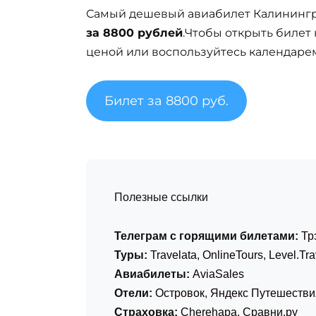
Самый дешевый авиабилет Калинингра
за 8800 рублей
.Чтобы открыть билет
ценой или воспользуйтесь календарем
Билет за 8800 руб.
Полезные ссылки
Телеграм с горящими билетами:
Тр
Туры:
Travelata
,
OnlineTours
,
Level.Tra
Авиабилеты:
AviaSales
Отели:
Островок
,
Яндекс Путешестви
Страховка:
Cherehapa
,
Сравни.ру