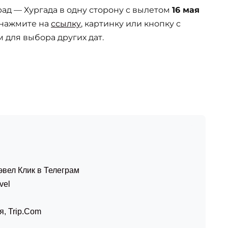
д — Хургада в одну сторону с вылетом
16 мая
 нажмите на
ссылку
, картинку или кнопку с
 для выбора других дат.
эвел Клик в Телеграм
vel
я
,
Trip.Com