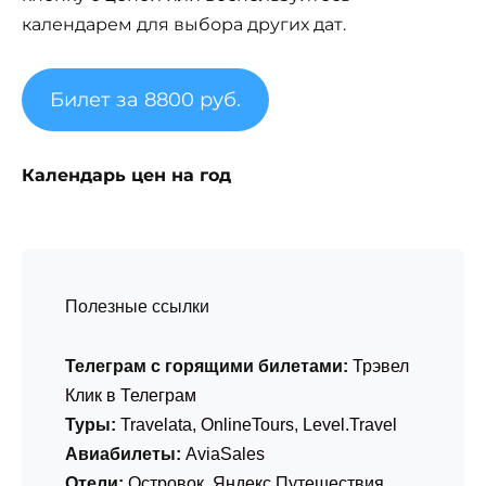
календарем для выбора других дат.
Билет за 8800 руб.
Календарь цен на год
Полезные ссылки
Телеграм с горящими билетами:
Трэвел
Клик в Телеграм
Туры:
Travelata
,
OnlineTours
,
Level.Travel
Авиабилеты:
AviaSales
Отели:
Островок
,
Яндекс Путешествия
,