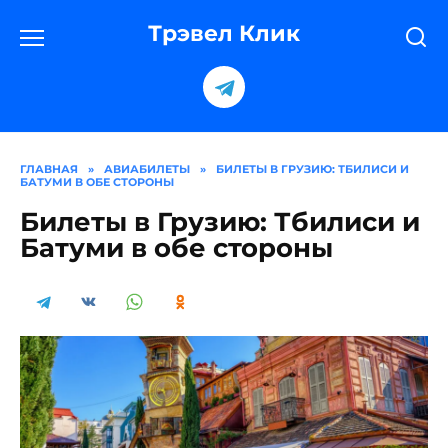
Перейти
к
Трэвел Клик
содержанию
ГЛАВНАЯ
»
АВИАБИЛЕТЫ
»
БИЛЕТЫ В ГРУЗИЮ: ТБИЛИСИ И
БАТУМИ В ОБЕ СТОРОНЫ
Билеты в Грузию: Тбилиси и
Батуми в обе стороны