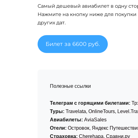
Самый дешевый авиабилет в одну сто
Нажмите на кнопку ниже для покупки
других дат.
Билет за 6600 руб.
Полезные ссылки
Телеграм с горящими билетами:
Тр
Туры:
Travelata
,
OnlineTours
,
Level.Tra
Авиабилеты:
AviaSales
Отели:
Островок
,
Яндекс Путешестви
Страховка:
Cherehapa
,
Сравни.ру