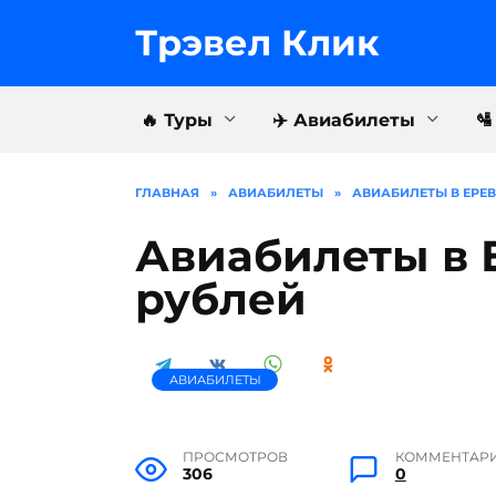
Перейти
к
Трэвел Клик
содержанию
🔥 Туры
✈️ Авиабилеты

ГЛАВНАЯ
»
АВИАБИЛЕТЫ
»
АВИАБИЛЕТЫ В ЕРЕВ
Авиабилеты в 
рублей
АВИАБИЛЕТЫ
ПРОСМОТРОВ
КОММЕНТАР
306
0