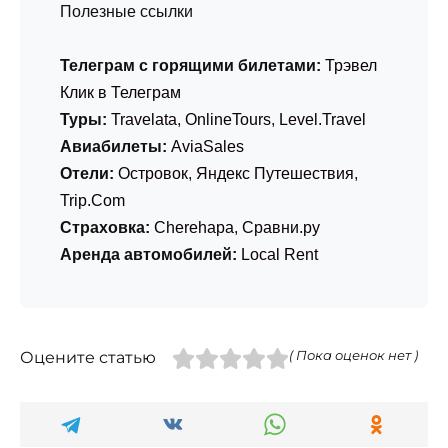
Полезные ссылки
Телеграм с горящими билетами:
Трэвел
Клик в Телеграм
Туры:
Travelata
,
OnlineTours
,
Level.Travel
Авиабилеты:
AviaSales
Отели:
Островок
,
Яндекс Путешествия
,
Trip.Com
Страховка:
Cherehapa
,
Сравни.ру
Аренда автомобилей:
Local Rent
Оцените статью
( Пока оценок нет )