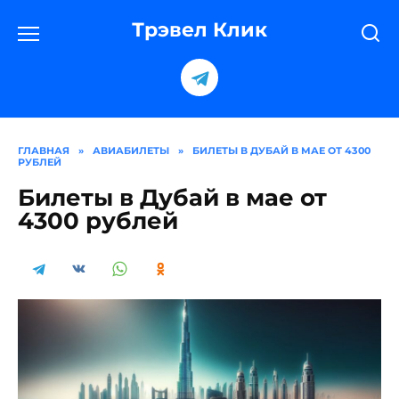
Перейти
к
Трэвел Клик
содержанию
ГЛАВНАЯ
»
АВИАБИЛЕТЫ
»
БИЛЕТЫ В ДУБАЙ В МАЕ ОТ 4300
РУБЛЕЙ
Билеты в Дубай в мае от
4300 рублей