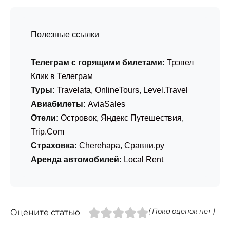
Полезные ссылки
Телеграм с горящими билетами:
Трэвел
Клик в Телеграм
Туры:
Travelata
,
OnlineTours
,
Level.Travel
Авиабилеты:
AviaSales
Отели:
Островок
,
Яндекс Путешествия
,
Trip.Com
Страховка:
Cherehapa
,
Сравни.ру
Аренда автомобилей:
Local Rent
Оцените статью
( Пока оценок нет )