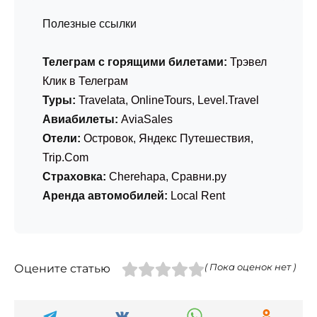
Полезные ссылки
Телеграм с горящими билетами:
Трэвел
Клик в Телеграм
Туры:
Travelata
,
OnlineTours
,
Level.Travel
Авиабилеты:
AviaSales
Отели:
Островок
,
Яндекс Путешествия
,
Trip.Com
Страховка:
Cherehapa
,
Сравни.ру
Аренда автомобилей:
Local Rent
Оцените статью
( Пока оценок нет )