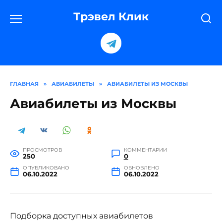
Перейти
к
Трэвел Клик
содержанию
ГЛАВНАЯ
»
АВИАБИЛЕТЫ
»
АВИАБИЛЕТЫ ИЗ МОСКВЫ
Авиабилеты из Москвы
ПРОСМОТРОВ
КОММЕНТАРИИ
250
0
ОПУБЛИКОВАНО
ОБНОВЛЕНО
06.10.2022
06.10.2022
Подборка доступных авиабилетов