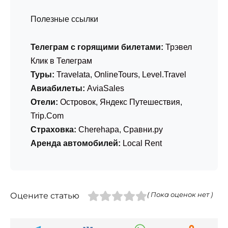
Полезные ссылки
Телеграм с горящими билетами:
Трэвел
Клик в Телеграм
Туры:
Travelata
,
OnlineTours
,
Level.Travel
Авиабилеты:
AviaSales
Отели:
Островок
,
Яндекс Путешествия
,
Trip.Com
Страховка:
Cherehapa
,
Сравни.ру
Аренда автомобилей:
Local Rent
Оцените статью
( Пока оценок нет )