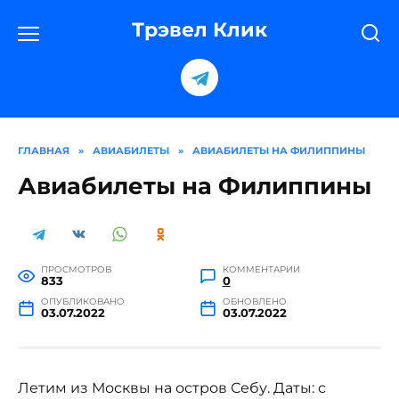
Перейти
к
Трэвел Клик
содержанию
ГЛАВНАЯ
»
АВИАБИЛЕТЫ
»
АВИАБИЛЕТЫ НА ФИЛИППИНЫ
Авиабилеты на Филиппины
ПРОСМОТРОВ
КОММЕНТАРИИ
833
0
ОПУБЛИКОВАНО
ОБНОВЛЕНО
03.07.2022
03.07.2022
Летим из Москвы на остров Себу. Даты: с