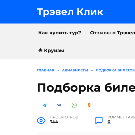
Перейти
к
Трэвел Клик
содержанию
Как купить тур?
Отзывы о Трэве
⛵️ Круизы
ГЛАВНАЯ
»
АВИАБИЛЕТЫ
»
ПОДБОРКА БИЛЕТОВ
Подборка биле
ПРОСМОТРОВ
КОММЕНТАР
344
0