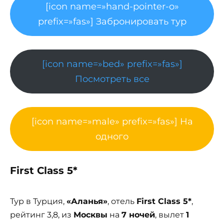
[icon name=»hand-pointer-o»
prefix=»fas»] Забронировать тур
[icon name=»bed» prefix=»fas»]
Посмотреть все
[icon name=»male» prefix=»fas»] На
одного
First Class 5*
Тур в Турция,
«Аланья»
, отель
First Class 5*
,
рейтинг 3,8, из
Москвы
на
7 ночей
, вылет
1