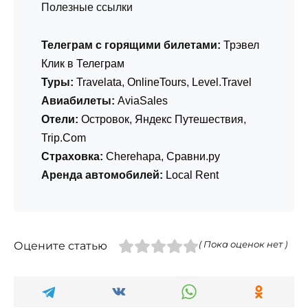
Полезные ссылки
Телеграм с горящими билетами:
Трэвел
Клик в Телеграм
Туры:
Travelata
,
OnlineTours
,
Level.Travel
Авиабилеты:
AviaSales
Отели:
Островок
,
Яндекс Путешествия
,
Trip.Com
Страховка:
Cherehapa
,
Сравни.ру
Аренда автомобилей:
Local Rent
Оцените статью
( Пока оценок нет )