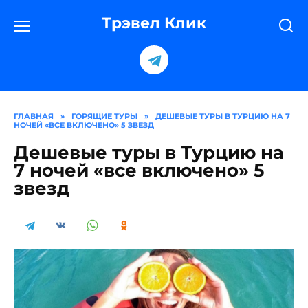
Перейти
к
Трэвел Клик
содержанию
ГЛАВНАЯ
»
ГОРЯЩИЕ ТУРЫ
»
ДЕШЕВЫЕ ТУРЫ В ТУРЦИЮ НА 7
НОЧЕЙ «ВСЕ ВКЛЮЧЕНО» 5 ЗВЕЗД
Дешевые туры в Турцию на
7 ночей «все включено» 5
звезд