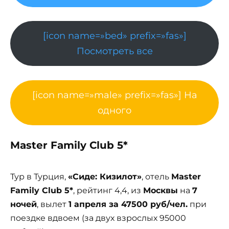
[icon name=»bed» prefix=»fas»]
Посмотреть все
[icon name=»male» prefix=»fas»] На
одного
Master Family Club 5*
Тур в Турция,
«Сиде: Кизилот»
, отель
Master
Family Club 5*
, рейтинг 4,4, из
Москвы
на
7
ночей
, вылет
1 апреля за 47500 руб/чел.
при
поездке вдвоем (за двух взрослых 95000