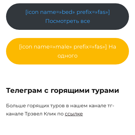
[icon name=»bed» prefix=»fas»]
Посмотреть все
[icon name=»male» prefix=»fas»] На
одного
Телеграм с горящими турами
Больше горящих туров в нашем канале тг-
канале Трэвел Клик по
ссылке