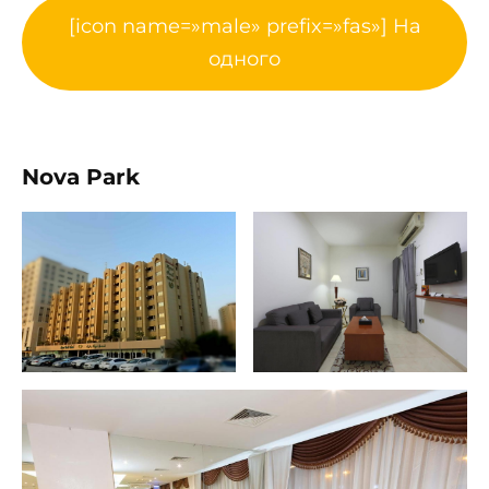
[icon name=»male» prefix=»fas»] На
одного
Nova Park