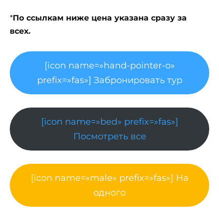
*
По ссылкам ниже цена указана сразу за
всех.
[icon name=»hand-pointer-o»
prefix=»fas»] Забронировать тур
[icon name=»bed» prefix=»fas»]
Посмотреть все
[icon name=»male» prefix=»fas»] На
одного