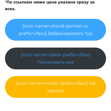
*
По ссылкам ниже цена указана сразу за
всех.
[icon name=»hand-pointer-o»
prefix=»fas»] Забронировать тур
[icon name=»bed» prefix=»fas»]
Посмотреть все
[icon name=»male» prefix=»fas»] На
одного