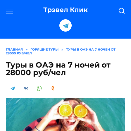
Перейти
к
Трэвел Клик
содержанию
ГЛАВНАЯ
»
ГОРЯЩИЕ ТУРЫ
»
ТУРЫ В ОАЭ НА 7 НОЧЕЙ ОТ
28000 РУБ/ЧЕЛ
Туры в ОАЭ на 7 ночей от
28000 руб/чел