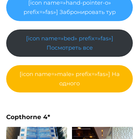
[icon name=»hand-pointer-o»
prefix=»fas»] Забронировать тур
[icon name=»bed» prefix=»fas»]
Посмотреть все
[icon name=»male» prefix=»fas»] На
одного
Copthorne 4*