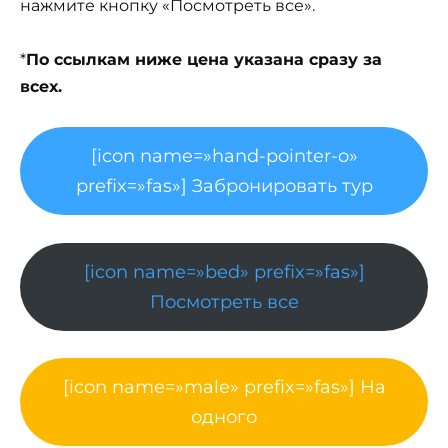
нажмите кнопку «Посмотреть все».
*
По ссылкам ниже цена указана сразу за
всех.
[icon name=»hand-pointer-o»
prefix=»fas»] Забронировать тур
[icon name=»bed» prefix=»fas»]
Посмотреть все
[icon name=»male» prefix=»fas»] На
одного