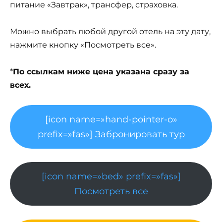
питание «Завтрак», трансфер, страховка.
Можно выбрать любой другой отель на эту дату,
нажмите кнопку «Посмотреть все».
*
По ссылкам ниже цена указана сразу за
всех.
[icon name=»hand-pointer-o»
prefix=»fas»] Забронировать тур
[icon name=»bed» prefix=»fas»]
Посмотреть все