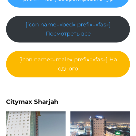
[icon name=»bed» prefix=»fas»]
Посмотреть все
[icon name=»male» prefix=»fas»] На
одного
Citymax Sharjah