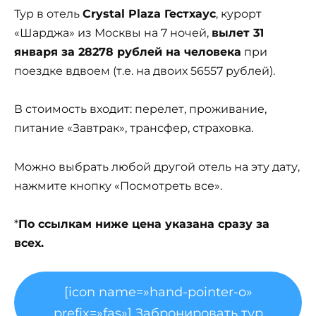
Тур в отель
Crystal Plaza Гестхаус
, курорт
«Шарджа» из Москвы на 7 ночей,
вылет 31
января за 28278 рублей на человека
при
поездке вдвоем (т.е. на двоих 56557 рублей).
В стоимость входит: перелет, проживание,
питание «Завтрак», трансфер, страховка.
Можно выбрать любой другой отель на эту дату,
нажмите кнопку «Посмотреть все».
*
По ссылкам ниже цена указана сразу за
всех.
[icon name=»hand-pointer-o»
prefix=»fas»] Забронировать тур