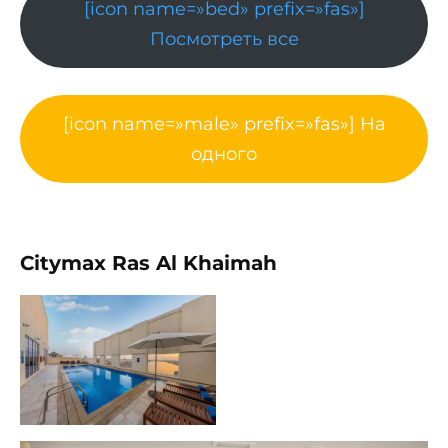
[icon name=»bed» prefix=»fas»]
Посмотреть все
[icon name=»male» prefix=»fas»] На
одного
Citymax Ras Al Khaimah