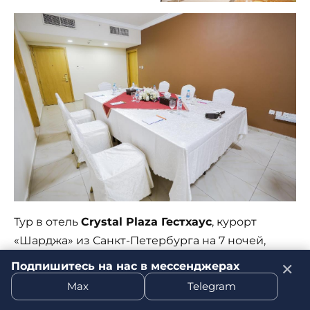
Тур в отель
Crystal Plaza Гестхаус
, курорт
«Шарджа» из Санкт-Петербурга на 7 ночей,
вылет 3 февраля за 46225 рублей на человека
Подпишитесь на нас в мессенджерах
✕
при поездке вдвоем (т.е. на двоих 92450
Max
Telegram
рублей).