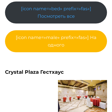
[icon name=»bed» prefix=»fas»]
Посмотреть все
[icon name=»male» prefix=»fas»] На
одного
Crystal Plaza Гестхаус