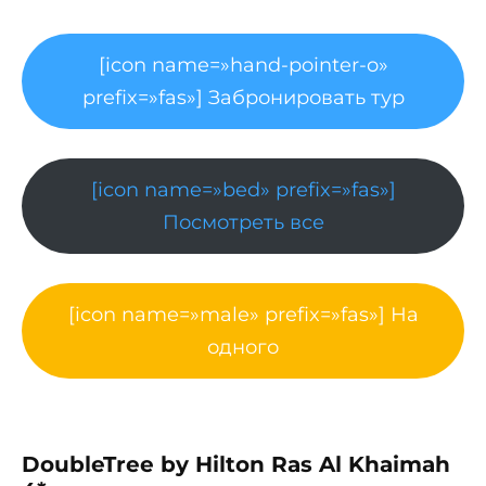
[icon name=»hand-pointer-o»
prefix=»fas»] Забронировать тур
[icon name=»bed» prefix=»fas»]
Посмотреть все
[icon name=»male» prefix=»fas»] На
одного
DoubleTree by Hilton Ras Al Khaimah