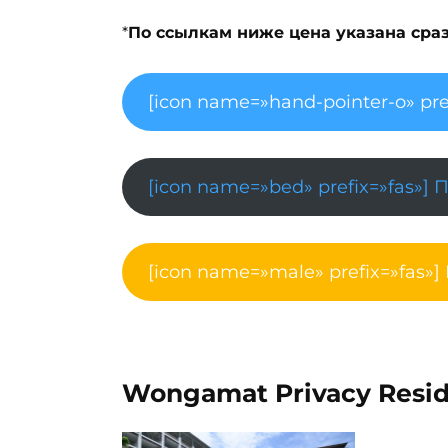
*
По ссылкам ниже цена указана сразу
[icon name=»hand-pointer-o» pre
[icon name=»bed» prefix=»fas»] 
[icon name=»male» prefix=»fas»]
Wongamat Privacy Resi