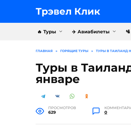
Перейти
к
Трэвел Клик
содержанию
🔥 Туры
✈️ Авиабилеты

ГЛАВНАЯ
»
ГОРЯЩИЕ ТУРЫ
»
ТУРЫ В ТАИЛАНД Н
Туры в Таиланд
январе
ПРОСМОТРОВ
КОММЕНТАР
629
0