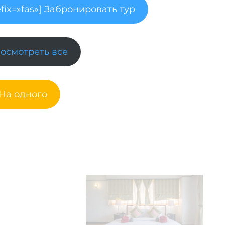
fix=»fas»] Забронировать тур
Посмотреть все
 На одного