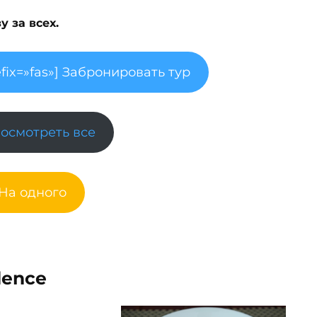
 за всех.
fix=»fas»] Забронировать тур
Посмотреть все
 На одного
dence