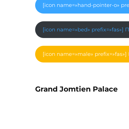
[icon name=»hand-pointer-o» pre
[icon name=»bed» prefix=»fas»] 
[icon name=»male» prefix=»fas»]
Grand Jomtien Palace