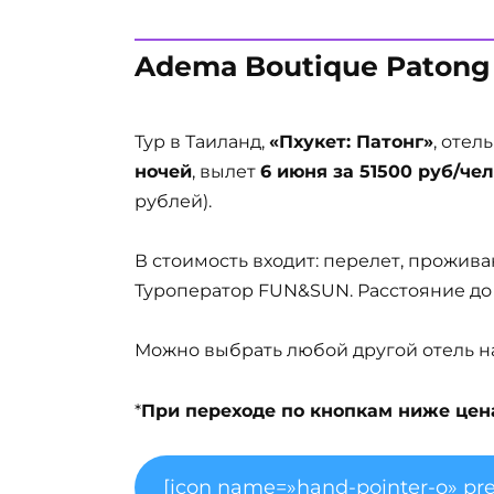
Adema Boutique Patong
Тур в Таиланд,
«Пхукет: Патонг»
, отел
ночей
, вылет
6 июня за 51500 руб/чел
рублей).
В стоимость входит: перелет, проживан
Туроператор FUN&SUN. Расстояние до
Можно выбрать любой другой отель на 
*
При переходе по кнопкам ниже цена 
[icon name=»hand-pointer-o» pre