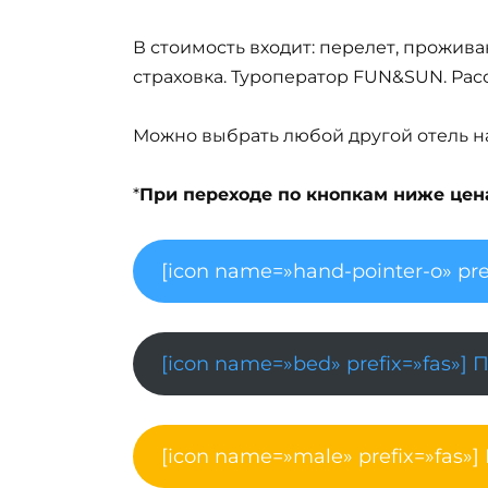
В стоимость входит: перелет, прожива
страховка. Туроператор FUN&SUN. Рас
Можно выбрать любой другой отель на 
*
При переходе по кнопкам ниже цена 
[icon name=»hand-pointer-o» pre
[icon name=»bed» prefix=»fas»] 
[icon name=»male» prefix=»fas»]