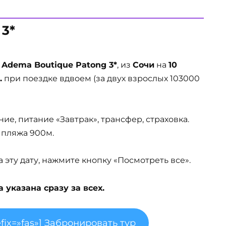
 3*
ь
Adema Boutique Patong 3*
, из
Сочи
на
10
.
при поездке вдвоем (за двух взрослых 103000
ие, питание «Завтрак», трансфер, страховка.
 пляжа 900м.
эту дату, нажмите кнопку «Посмотреть все».
указана сразу за всех.
fix=»fas»] Забронировать тур