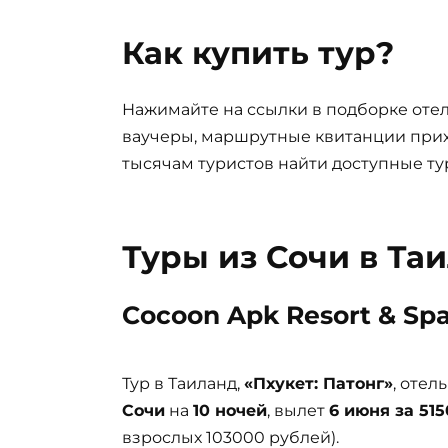
Как купить тур?
Нажимайте на ссылки в подборке отел
ваучеры, маршрутные квитанции прих
тысячам туристов найти доступные ту
Туры из Сочи в Та
Cocoon Apk Resort & Spa
Тур в Таиланд,
«Пхукет: Патонг»
, отел
Сочи
на
10 ночей
, вылет
6 июня за 515
взрослых 103000 рублей).