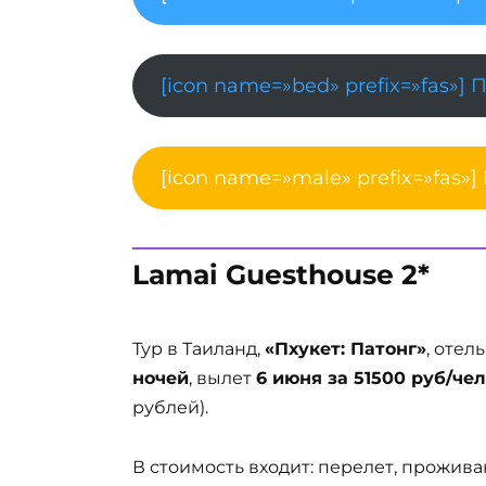
[icon name=»bed» prefix=»fas»] 
[icon name=»male» prefix=»fas»]
Lamai Guesthouse 2*
Тур в Таиланд,
«Пхукет: Патонг»
, отел
ночей
, вылет
6 июня за 51500 руб/чел
рублей).
В стоимость входит: перелет, прожива