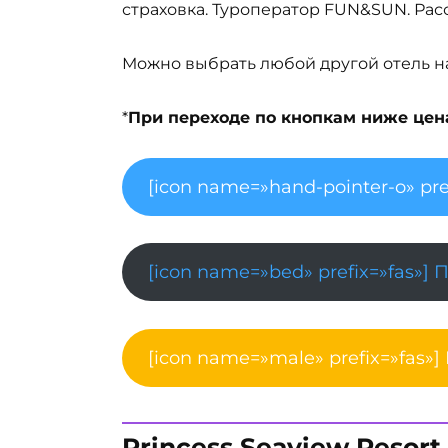
страховка. Туроператор FUN&SUN. Рас
Можно выбрать любой другой отель на 
*
При переходе по кнопкам ниже цена 
[icon name=»hand-pointer-o» pre
[icon name=»bed» prefix=»fas»] 
[icon name=»male» prefix=»fas»]
Princess Seaview Resort 