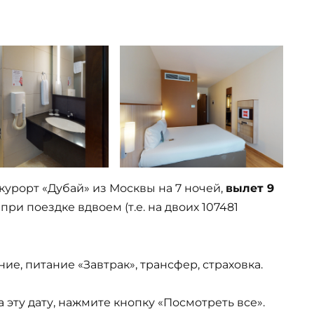
, курорт «Дубай» из Москвы на 7 ночей,
вылет 9
при поездке вдвоем (т.е. на двоих 107481
ие, питание «Завтрак», трансфер, страховка.
эту дату, нажмите кнопку «Посмотреть все».