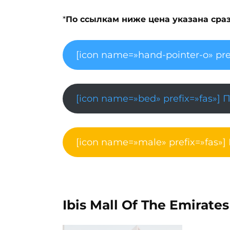
*
По ссылкам ниже цена указана сразу
[icon name=»hand-pointer-o» pre
[icon name=»bed» prefix=»fas»] 
[icon name=»male» prefix=»fas»]
Ibis Mall Of The Emirates