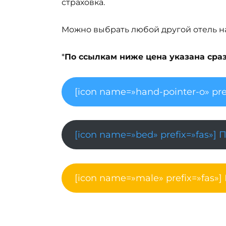
страховка.
Можно выбрать любой другой отель на 
*
По ссылкам ниже цена указана сразу
[icon name=»hand-pointer-o» pre
[icon name=»bed» prefix=»fas»] 
[icon name=»male» prefix=»fas»]