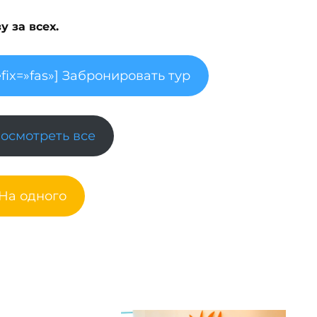
 за всех.
fix=»fas»] Забронировать тур
Посмотреть все
 На одного