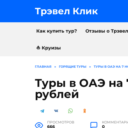
Перейти
к
Трэвел Клик
содержанию
Как купить тур?
Отзывы о Трэве
⛵️ Круизы
ГЛАВНАЯ
»
ГОРЯЩИЕ ТУРЫ
»
ТУРЫ В ОАЭ НА 7 Н
Туры в ОАЭ на 
рублей
ПРОСМОТРОВ
КОММЕНТАР
666
0