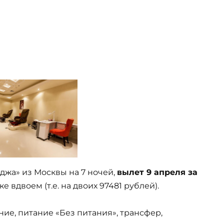
рджа» из Москвы на 7 ночей,
вылет 9 апреля за
е вдвоем (т.е. на двоих 97481 рублей).
ние, питание «Без питания», трансфер,