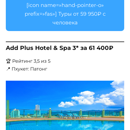
[icon name=»hand-pointer-o»
prefix=»fas»] Туры от 59 950₽ с
человека
Add Plus Hotel & Spa 3* за 61 400₽
🏆 Рейтинг 3,5 из 5
📍 Пхукет: Патонг