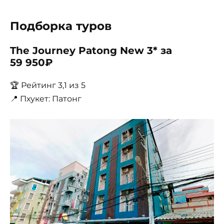
Подборка туров
The Journey Patong New 3* за
59 950₽
🏆 Рейтинг 3,1 из 5
📍 Пхукет: Патонг