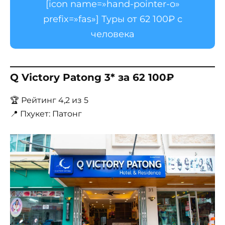
[icon name=»hand-pointer-o»
prefix=»fas»] Туры от 62 100₽ с
человека
Q Victory Patong 3* за 62 100₽
🏆 Рейтинг 4,2 из 5
📍 Пхукет: Патонг