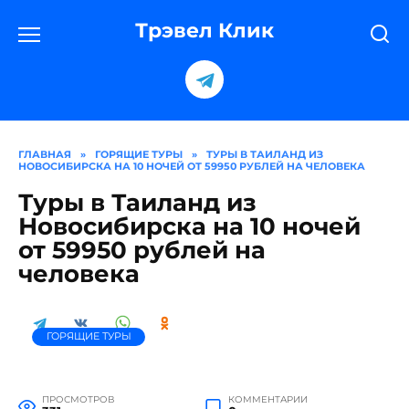
Перейти
к
Трэвел Клик
содержанию
ГЛАВНАЯ
»
ГОРЯЩИЕ ТУРЫ
»
ТУРЫ В ТАИЛАНД ИЗ
НОВОСИБИРСКА НА 10 НОЧЕЙ ОТ 59950 РУБЛЕЙ НА ЧЕЛОВЕКА
Туры в Таиланд из
Новосибирска на 10 ночей
от 59950 рублей на
человека
ГОРЯЩИЕ ТУРЫ
ПРОСМОТРОВ
КОММЕНТАРИИ