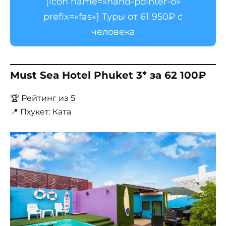
[icon name=»hand-pointer-o»
prefix=»fas»] Туры от 61 950₽ с
человека
Must Sea Hotel Phuket 3* за 62 100₽
🏆 Рейтинг из 5
📍 Пхукет: Ката