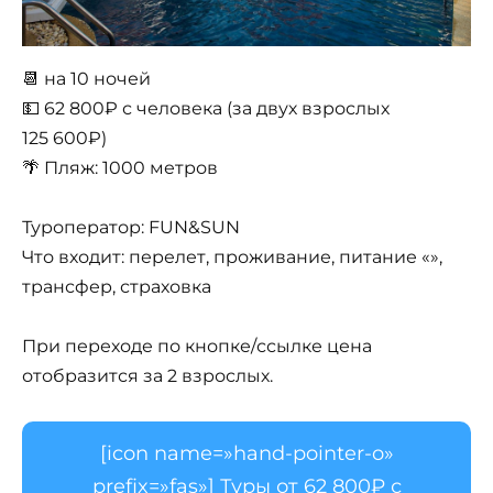
📆 на 10 ночей
💵 62 800₽ с человека (за двух взрослых
125 600₽)
🌴 Пляж: 1000 метров
Туроператор: FUN&SUN
Что входит: перелет, проживание, питание «»,
трансфер, страховка
При переходе по кнопке/ссылке цена
отобразится за 2 взрослых.
[icon name=»hand-pointer-o»
prefix=»fas»] Туры от 62 800₽ с