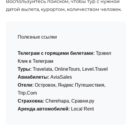
Воспользуйтесь поиском, чтобы тур с нужной
датой вылета, курортом, количеством человек.
Полезные ссылки
Телеграм с горящими билетами:
Трэвел
Клик в Телеграм
Туры:
Travelata
,
OnlineTours
,
Level.Travel
Авиабилеты:
AviaSales
Отели:
Островок
,
Яндекс Путешествия
,
Trip.Com
Страховка:
Cherehapa
,
Сравни.ру
Аренда автомобилей:
Local Rent