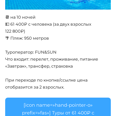
📆 на 10 ночей
💵 61 400₽ с человека (за двух взрослых
122 800₽)
🌴 Пляж: 950 метров
Туроператор: FUN&SUN
Что входит: перелет, проживание, питание
«Завтрак», трансфер, страховка
При переходе по кнопке/ссылке цена
отобразится за 2 взрослых.
[icon name=»hand-pointer-o»
prefix=»fas»] Туры от 61 400₽ с