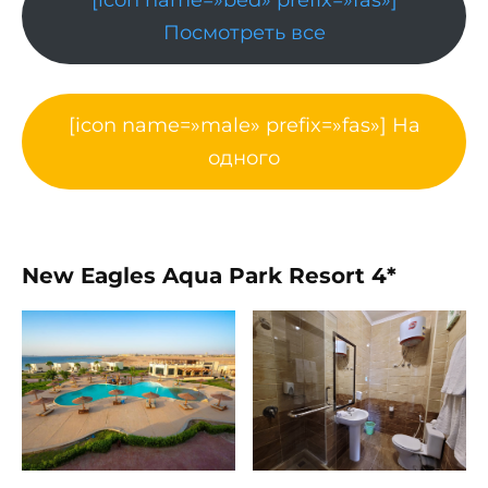
Посмотреть все
[icon name=»male» prefix=»fas»] На
одного
New Eagles Aqua Park Resort 4*