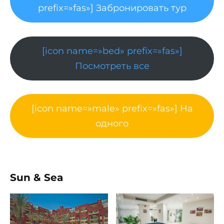
prefix=»fas»] Забронировать тур
[icon name=»bed» prefix=»fas»]
Посмотреть все
[icon name=»male» prefix=»fas»] На
одного
Sun & Sea