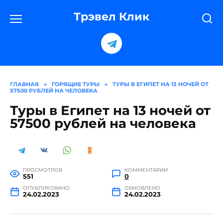
Перейти
к
Трэвел Клик
содержанию
ГЛАВНАЯ
»
ГОРЯЩИЕ ТУРЫ
»
ТУРЫ В ЕГИПЕТ НА 13 НОЧЕЙ ОТ
57500 РУБЛЕЙ НА ЧЕЛОВЕКА
Туры в Египет на 13 ночей от
57500 рублей на человека
ПРОСМОТРОВ
КОММЕНТАРИИ
551
0
ОПУБЛИКОВАНО
ОБНОВЛЕНО
24.02.2023
24.02.2023