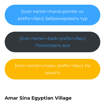
[icon name=»hand-pointer-o»
prefix=»fas»] Забронировать тур
[icon name=»bed» prefix=»fas»]
Посмотреть все
[icon name=»male» prefix=»fas»] На
одного
Amar Sina Egyptian Village