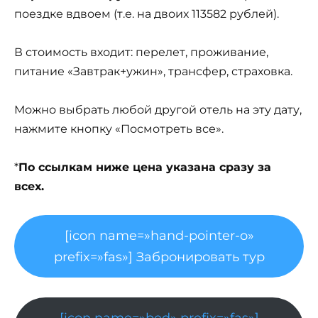
поездке вдвоем (т.е. на двоих 113582 рублей).
В стоимость входит: перелет, проживание,
питание «Завтрак+ужин», трансфер, страховка.
Можно выбрать любой другой отель на эту дату,
нажмите кнопку «Посмотреть все».
*
По ссылкам ниже цена указана сразу за
всех.
[icon name=»hand-pointer-o»
prefix=»fas»] Забронировать тур
[icon name=»bed» prefix=»fas»]