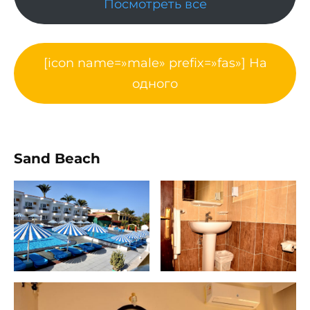
Посмотреть все
[icon name=»male» prefix=»fas»] На
одного
Sand Beach