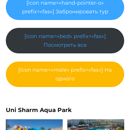
[icon name=»hand-pointer-o»
prefix=»fas»] Забронировать тур
[icon name=»bed» prefix=»fas»]
Посмотреть все
[icon name=»male» prefix=»fas»] На
одного
Uni Sharm Aqua Park