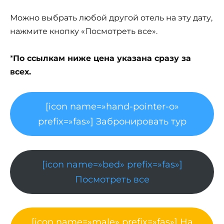
Можно выбрать любой другой отель на эту дату,
нажмите кнопку «Посмотреть все».
*
По ссылкам ниже цена указана сразу за
всех.
[icon name=»hand-pointer-o»
prefix=»fas»] Забронировать тур
[icon name=»bed» prefix=»fas»]
Посмотреть все
[icon name=»male» prefix=»fas»] На