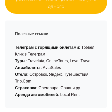
одного
Полезные ссылки
Телеграм с горящими билетами:
Трэвел
Клик в Телеграм
Туры:
Travelata
,
OnlineTours
,
Level.Travel
Авиабилеты:
AviaSales
Отели:
Островок
,
Яндекс Путешествия
,
Trip.Com
Страховка:
Cherehapa
,
Сравни.ру
Аренда автомобилей:
Local Rent