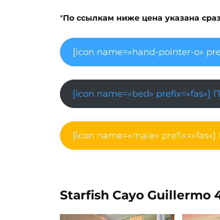
*
По ссылкам ниже цена указана сразу
[icon name=»hand-pointer-o» pre
[icon name=»bed» prefix=»fas»] 
[icon name=»male» prefix=»fas»]
Starfish Cayo Guillermo 