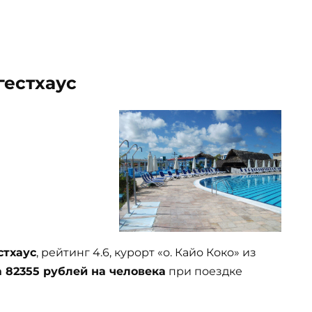
 гестхаус
естхаус
, рейтинг 4.6, курорт «о. Кайо Коко» из
а 82355 рублей на человека
при поездке