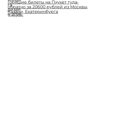
Горящие билеты на Пхукет туда-
обратно за 20600 рублей из Москвы,
Казани, Екатеринбурга
15.05.2026