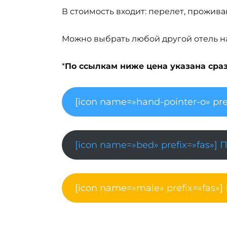
В стоимость входит: перелет, проживан
Можно выбрать любой другой отель на 
*
По ссылкам ниже цена указана сразу
[icon name=»hand-pointer-o» pre
[icon name=»bed» prefix=»fas»] 
[icon name=»male» prefix=»fas»]