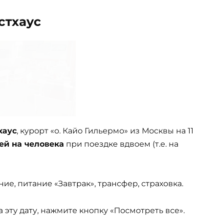
естхаус
тхаус
, курорт «о. Кайо Гильермо» из Москвы на 11
ей на человека
при поездке вдвоем (т.е. на
ие, питание «Завтрак», трансфер, страховка.
эту дату, нажмите кнопку «Посмотреть все».