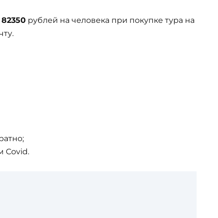
т
82350
рублей на человека при покупке тура на
чту.
ратно;
 Covid.