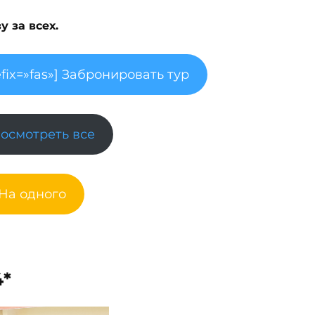
 за всех.
fix=»fas»] Забронировать тур
Посмотреть все
 На одного
4*