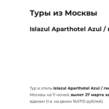
Туры из Москвы
Islazul Aparthotel Azul /
Тур в отель
Islazul Aparthotel Azul / г
Москвы на 11 ночей,
вылет 27 марта з
вдвоем (т.е. на двоих 164710 рублей).