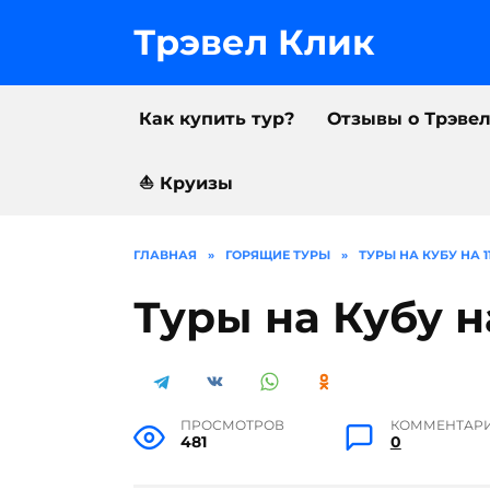
Перейти
к
Трэвел Клик
содержанию
Как купить тур?
Отзывы о Трэве
⛵️ Круизы
ГЛАВНАЯ
»
ГОРЯЩИЕ ТУРЫ
»
ТУРЫ НА КУБУ НА 1
Туры на Кубу н
ПРОСМОТРОВ
КОММЕНТАР
481
0