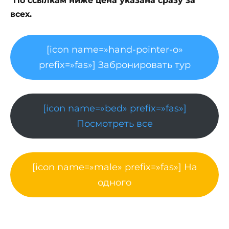
*
По ссылкам ниже цена указана сразу за
всех.
[icon name=»hand-pointer-o»
prefix=»fas»] Забронировать тур
[icon name=»bed» prefix=»fas»]
Посмотреть все
[icon name=»male» prefix=»fas»] На
одного