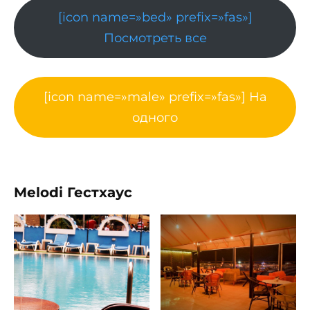
[icon name=»bed» prefix=»fas»]
Посмотреть все
[icon name=»male» prefix=»fas»] На
одного
Melodi Гестхаус