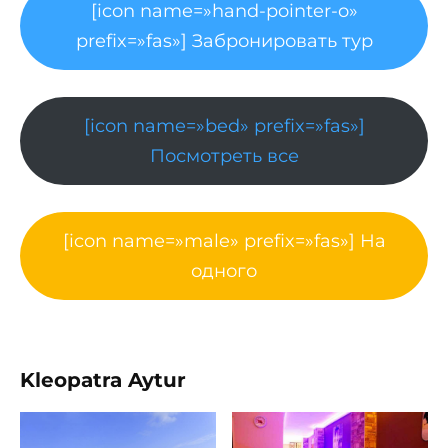
[icon name=»hand-pointer-o»
prefix=»fas»] Забронировать тур
[icon name=»bed» prefix=»fas»]
Посмотреть все
[icon name=»male» prefix=»fas»] На
одного
Kleopatra Aytur