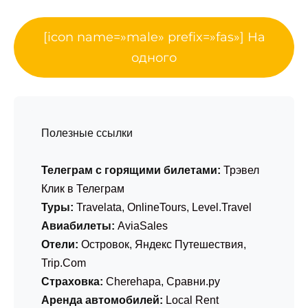
[icon name=»male» prefix=»fas»] На
одного
Полезные ссылки
Телеграм с горящими билетами:
Трэвел
Клик в Телеграм
Туры:
Travelata
,
OnlineTours
,
Level.Travel
Авиабилеты:
AviaSales
Отели:
Островок
,
Яндекс Путешествия
,
Trip.Com
Страховка:
Cherehapa
,
Сравни.ру
Аренда автомобилей:
Local Rent