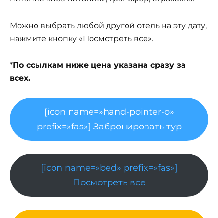
Можно выбрать любой другой отель на эту дату,
нажмите кнопку «Посмотреть все».
*
По ссылкам ниже цена указана сразу за
всех.
[icon name=»hand-pointer-o»
prefix=»fas»] Забронировать тур
[icon name=»bed» prefix=»fas»]
Посмотреть все