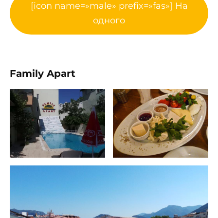
[icon name=»male» prefix=»fas»] На
одного
Family Apart